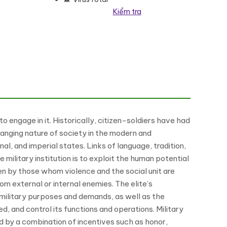
Kiểm tra
o engage in it. Historically, citizen-soldiers have had
changing nature of society in the modern and
al, and imperial states. Links of language, tradition,
military institution is to exploit the human potential
en by those whom violence and the social unit are
om external or internal enemies. The elite’s
military purposes and demands, as well as the
d, and control its functions and operations. Military
ed by a combination of incentives such as honor,