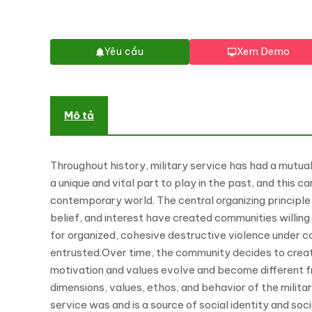
Yêu cầu
Xem Demo
Mô tả
Throughout history, military service has had a mutuall
a unique and vital part to play in the past, and this 
contemporary world. The central organizing principle f
belief, and interest have created communities willing 
for organized, cohesive destructive violence under c
entrusted.Over time, the community decides to create a
motivation and values evolve and become different f
dimensions, values, ethos, and behavior of the militar
service was and is a source of social identity and so