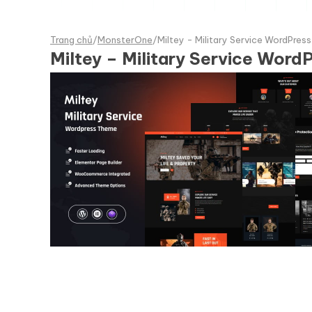
Trang chủ
/
MonsterOne
/
Miltey - Military Service WordPres
Miltey – Military Service Wor