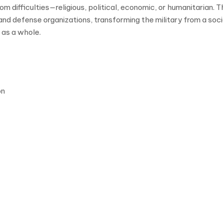
rom difficulties—religious, political, economic, or humanitarian. 
 and defense organizations, transforming the military from a soci
 as a whole.
on