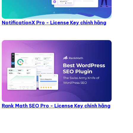
NotificationX Pro - License Key chính hãng
Rank Math SEO Pro - License Key chính hãng