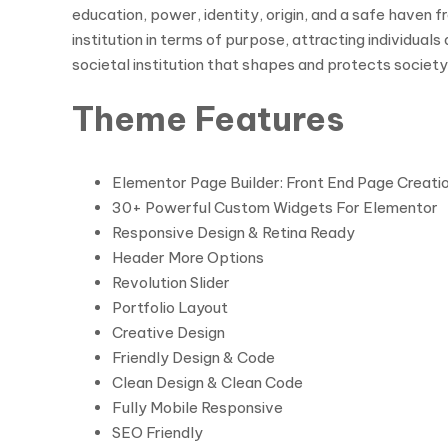
education, power, identity, origin, and a safe haven f
institution in terms of purpose, attracting individuals
societal institution that shapes and protects society
Theme Features
Elementor Page Builder: Front End Page Creati
30+ Powerful Custom Widgets For Elementor
Responsive Design & Retina Ready
Header More Options
Revolution Slider
Portfolio Layout
Creative Design
Friendly Design & Code
Clean Design & Clean Code
Fully Mobile Responsive
SEO Friendly