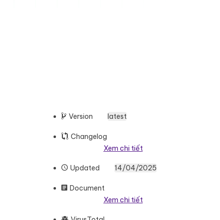
Version
latest
Changelog
Xem chi tiết
Updated
14/04/2025
Document
Xem chi tiết
VirusTotal