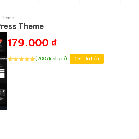
s Theme
dPress Theme
179.000
₫
(200 đánh giá)
560 đã bán