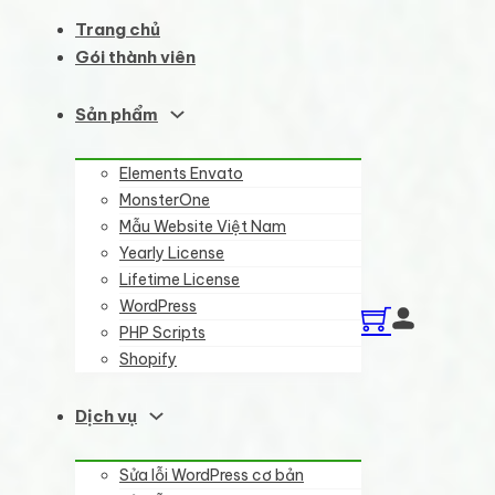
Trang chủ
Gói thành viên
Sản phẩm
Elements Envato
MonsterOne
Mẫu Website Việt Nam
Yearly License
Lifetime License
WordPress
PHP Scripts
Shopify
Dịch vụ
Sửa lỗi WordPress cơ bản