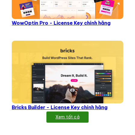
WowOptin Pro - License Key chính hãng
Bricks Builder - License Key chính hãng
Xem tất cả