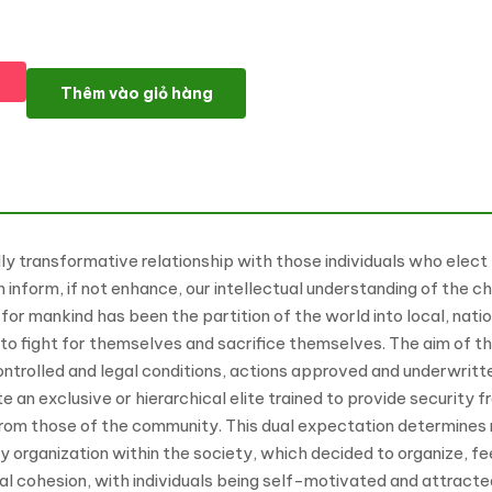
Miltey - Military Service WordPress Theme số lượng
Thêm vào giỏ hàng
y transformative relationship with those individuals who elect t
can inform, if not enhance, our intellectual understanding of the 
or mankind has been the partition of the world into local, nation
to fight for themselves and sacrifice themselves. The aim of the 
ontrolled and legal conditions, actions approved and underwritt
n exclusive or hierarchical elite trained to provide security fr
rom those of the community. This dual expectation determines 
y organization within the society, which decided to organize, fee
cial cohesion, with individuals being self-motivated and attract