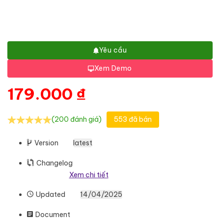
Yêu cầu
Xem Demo
179.000
₫
(200 đánh giá)
553 đã bán
Version
latest
Changelog
Xem chi tiết
Updated
14/04/2025
Document