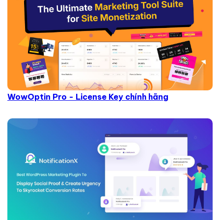
WowOptin Pro - License Key chính hãng