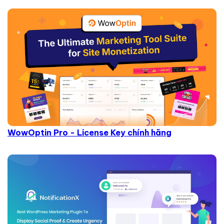
WowOptin Pro - License Key chính hãng