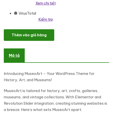
Xem chi tiết
VirusTotal
Kiểm tra
MuseoArt - WordPress Theme for Painting, Gallery, Museum, Vinta
Thêm vào giỏ hàng
Mô tả
Introducing MuseoArt – Your WordPress Theme for
History, Art, and Museums!
MuseoArt is tailored for history, art, crafts, galleries,
museums, and vintage collections. With Elementor and
Revolution Slider integration, creating stunning websites is
a breeze. Here’s what sets MuseoArt apart: