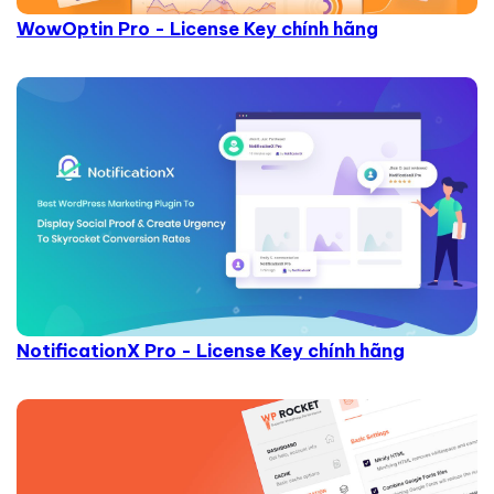
WowOptin Pro - License Key chính hãng
NotificationX Pro - License Key chính hãng