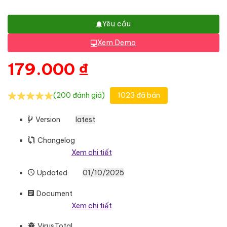
Yêu cầu
Xem Demo
179.000
₫
(200 đánh giá)
1023 đã bán
Version
latest
Changelog
Xem chi tiết
Updated
01/10/2025
Document
Xem chi tiết
VirusTotal