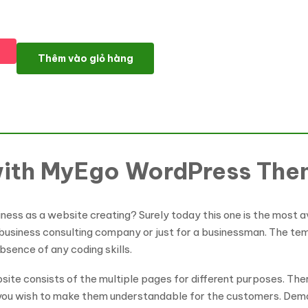
MyEgo - Business Website WordPress Theme số lượng
Thêm vào giỏ hàng
with MyEgo WordPress Th
iness as a website creating? Surely today this one is the most a
usiness consulting company or just for a businessman. The te
sence of any coding skills.
e consists of the multiple pages for different purposes. There
 you wish to make them understandable for the customers. De