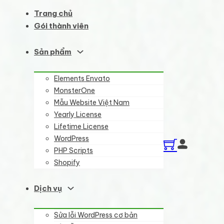
Trang chủ
Gói thành viên
Sản phẩm
Elements Envato
MonsterOne
Mẫu Website Việt Nam
Yearly License
Lifetime License
WordPress
PHP Scripts
Shopify
Dịch vụ
Sửa lỗi WordPress cơ bản