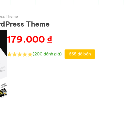
ess Theme
rdPress Theme
179.000
₫
(200 đánh giá)
665 đã bán