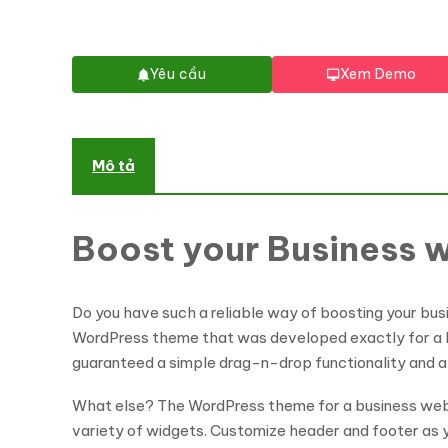
Yêu cầu
Xem Demo
Mô tả
Boost your Business 
Do you have such a reliable way of boosting your bus
WordPress theme that was developed exactly for a b
guaranteed a simple drag-n-drop functionality and ab
What else? The WordPress theme for a business websit
variety of widgets. Customize header and footer as