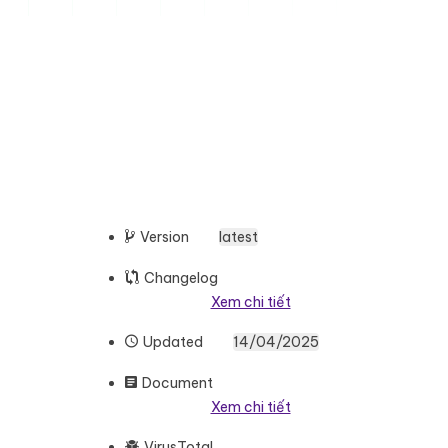
Version
latest
Changelog
Xem chi tiết
Updated
14/04/2025
Document
Xem chi tiết
VirusTotal