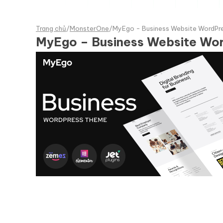
Trang chủ
/
MonsterOne
/
MyEgo - Business Website WordPr
MyEgo – Business Website Wo