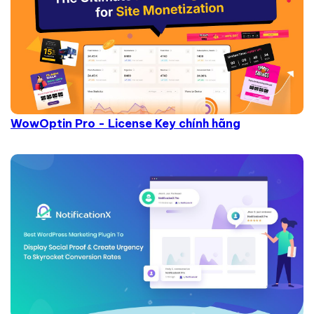
WowOptin Pro - License Key chính hãng