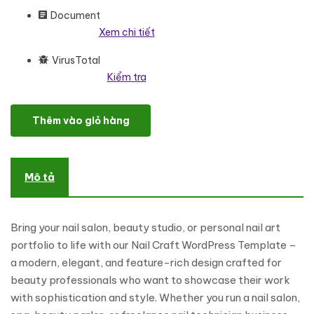
Document
Xem chi tiết
VirusTotal
Kiểm tra
Nail Craft - Nail Salon with Great Widgets WooCommerce Word
Thêm vào giỏ hàng
Mô tả
Bring your nail salon, beauty studio, or personal nail art
portfolio to life with our Nail Craft WordPress Template –
a modern, elegant, and feature-rich design crafted for
beauty professionals who want to showcase their work
with sophistication and style. Whether you run a nail salon,