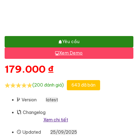
Yêu cầu
Xem Demo
179.000
₫
(200 đánh giá)
643 đã bán
Version
latest
Changelog
Xem chi tiết
Updated
25/09/2025