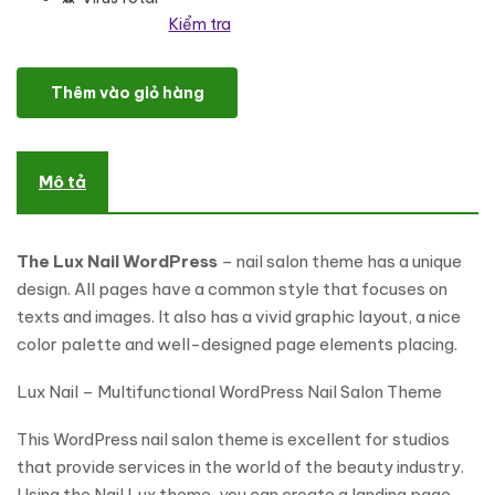
Kiểm tra
Nail Lux - Manicure Salon Landing page WordPress Theme số lượ
Thêm vào giỏ hàng
Mô tả
The Lux Nail WordPress
– nail salon theme has a unique
design. All pages have a common style that focuses on
texts and images. It also has a vivid graphic layout, a nice
color palette and well-designed page elements placing.
Lux Nail – Multifunctional WordPress Nail Salon Theme
This WordPress nail salon theme is excellent for studios
that provide services in the world of the beauty industry.
Using the Nail Lux theme, you can create a landing page