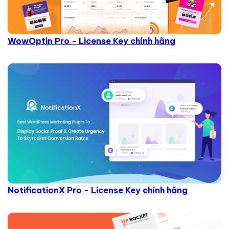
WowOptin Pro - License Key chính hãng
NotificationX Pro - License Key chính hãng