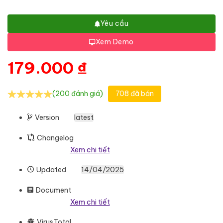
Yêu cầu
Xem Demo
179.000
₫
(200 đánh giá)
708 đã bán
Version
latest
Changelog
Xem chi tiết
Updated
14/04/2025
Document
Xem chi tiết
VirusTotal