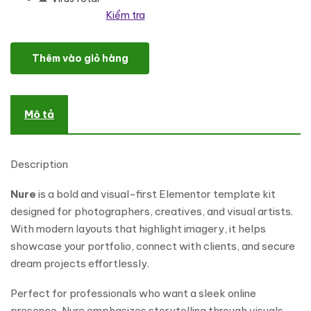
Kiểm tra
Nure - Photography Portfolio Elementor Template Kit số lượng
Thêm vào giỏ hàng
Mô tả
Description
Nure
is a bold and visual-first Elementor template kit
designed for photographers, creatives, and visual artists.
With modern layouts that highlight imagery, it helps
showcase your portfolio, connect with clients, and secure
dream projects effortlessly.
Perfect for professionals who want a sleek online
presence, Nure emphasizes storytelling through visuals