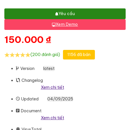
Yêu cầu
Xem Demo
150.000
₫
(200 đánh giá)
1156 đã bán
Version
latest
Changelog
Xem chi tiết
Updated
04/09/2025
Document
Xem chi tiết
VirusTotal