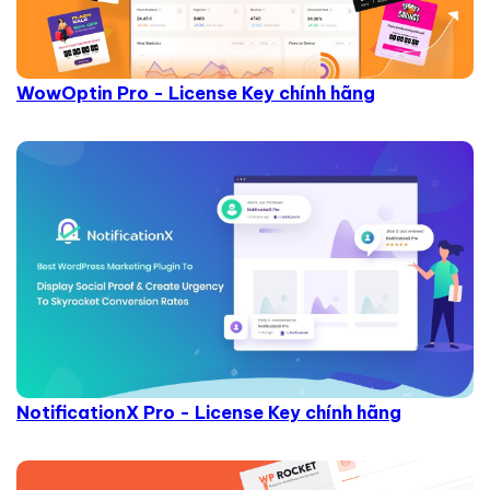
WowOptin Pro - License Key chính hãng
NotificationX Pro - License Key chính hãng