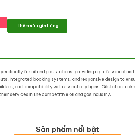
Oilstation - Oil & Gas Station WordPress Theme số lượng
Thêm vào giỏ hàng
ecifically for oil and gas stations, providing a professional a
outs, integrated booking systems, and responsive design to en
ders, and compatibility with essential plugins, Oilstation make
eir services in the competitive oil and gas industry.
Sản phẩm nổi bật