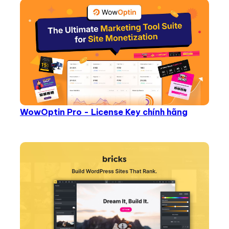
WowOptin Pro - License Key chính hãng