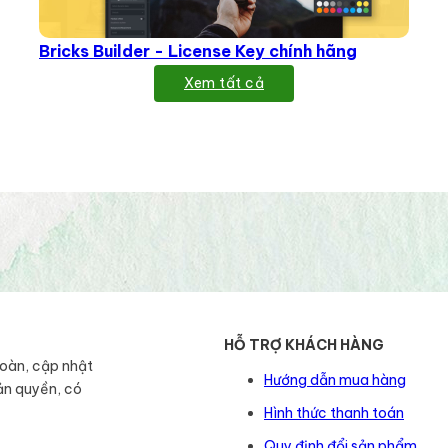
Bricks Builder - License Key chính hãng
Xem tất cả
HỖ TRỢ KHÁCH HÀNG
toàn, cập nhật
Hướng dẫn mua hàng
ản quyền, có
Hình thức thanh toán
Quy định đổi sản phẩm