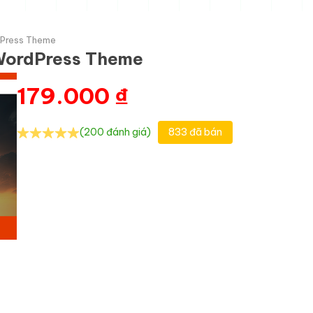
rdPress Theme
n WordPress Theme
179.000
₫
(200 đánh giá)
833 đã bán