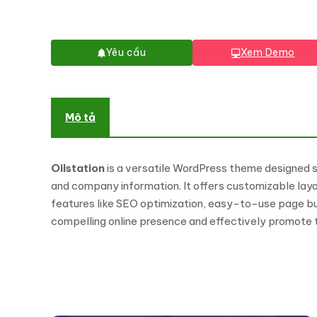
Yêu cầu
Xem Demo
Mô tả
Oilstation
is a versatile WordPress theme designed sp
and company information. It offers customizable lay
features like SEO optimization, easy-to-use page buil
compelling online presence and effectively promote th