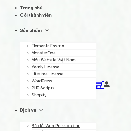
Trang chủ
Gói thành viên
Sản phẩm
Elements Envato
MonsterOne
Mẫu Website Việt Nam
Yearly License
Lifetime License
WordPress
PHP Scripts
Shopify
Dịch vụ
Sửa lỗi WordPress cơ bản