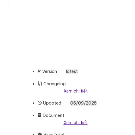
Version
latest
Changelog
Xem chi tiết
Updated
05/09/2025
Document
Xem chi tiết
VirusTotal