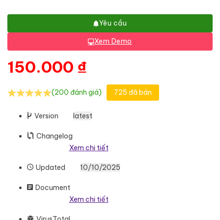
Yêu cầu
Xem Demo
150.000
₫
(200 đánh giá)
725 đã bán
Version
latest
Changelog
Xem chi tiết
Updated
10/10/2025
Document
Xem chi tiết
VirusTotal