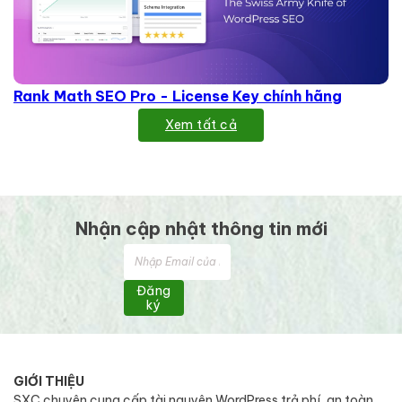
Rank Math SEO Pro - License Key chính hãng
Xem tất cả
Nhận cập nhật thông tin mới
Đăng
ký
GIỚI THIỆU
SXC chuyên cung cấp tài nguyên WordPress trả phí, an toàn,