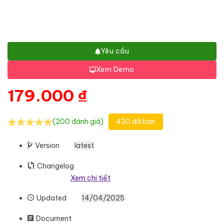
Yêu cầu
Xem Demo
179.000
₫
(200 đánh giá)
430 đã bán
Version
latest
Changelog
Xem chi tiết
Updated
14/04/2025
Document