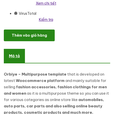
Xem chi tiết
VirusTotal
Kiểm tra
Orbiye - Mutlipurpose Mega Store Woocommerce theme WooCo
Thêm vào giỏ hàng
Mô tả
Orbiye – Multipurpose template
that is developed on
latest
Woocommerce platform
and mainly suitable for
selling
fashion accessories, fashion clothings for men
and women
as it is a multipurpose theme so you can use it
for various categories as online store like
automobiles,
auto parts, car parts and also selling online beauty
products, cosmetic products and much more.