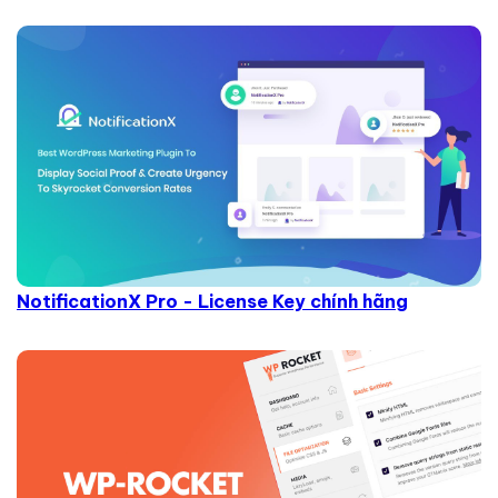
NotificationX Pro - License Key chính hãng