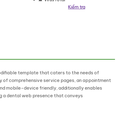
Kiểm tra
số lượng
difiable template that caters to the needs of
riety of comprehensive service pages, an appointment
 and mobile-device friendly, additionally enables
hing a dental web presence that conveys