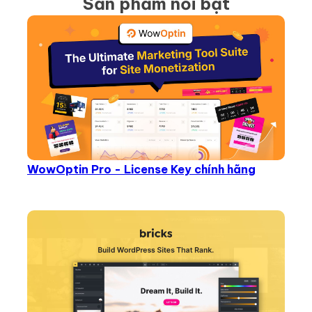
Sản phẩm nổi bật
WowOptin Pro - License Key chính hãng