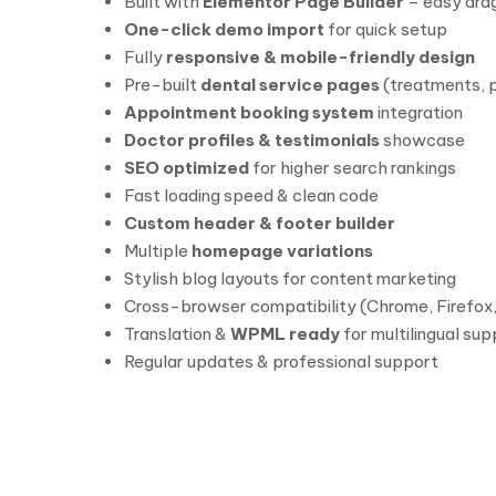
Built with
Elementor Page Builder
– easy drag
One-click demo import
for quick setup
Fully
responsive & mobile-friendly design
Pre-built
dental service pages
(treatments, p
Appointment booking system
integration
Doctor profiles & testimonials
showcase
SEO optimized
for higher search rankings
Fast loading speed & clean code
Custom header & footer builder
Multiple
homepage variations
Stylish blog layouts for content marketing
Cross-browser compatibility (Chrome, Firefox,
Translation &
WPML ready
for multilingual sup
Regular updates & professional support