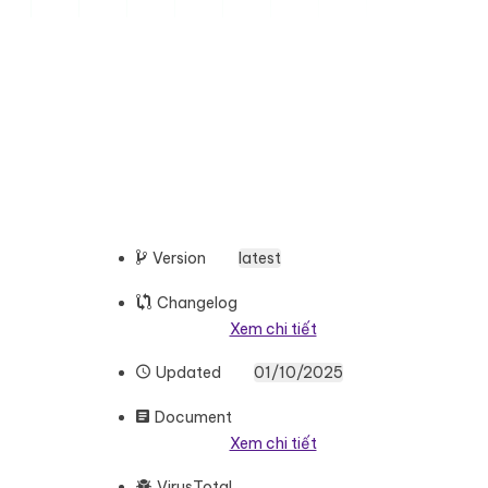
Version
latest
Changelog
Xem chi tiết
Updated
01/10/2025
Document
Xem chi tiết
VirusTotal