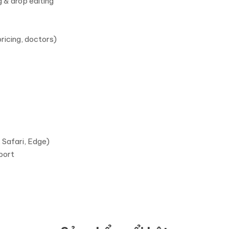
 & drop editing
ricing, doctors)
 Safari, Edge)
port