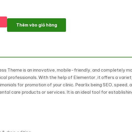
Pearlix - Dentist and Dental Clinic Elementor WordPress Theme 
Thêm vào giỏ hàng
ess Theme is an innovative, mobile-friendly, and completely mo
dical professionals. With the help of Elementor, it offers a va
timonials for promotion of your clinic. Pearlix being SEO, speed,
ntal care products or services. It is an ideal tool for establis