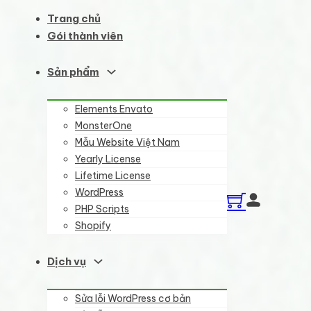
Trang chủ
Gói thành viên
Sản phẩm
Elements Envato
MonsterOne
Mẫu Website Việt Nam
Yearly License
Lifetime License
WordPress
PHP Scripts
Shopify
Dịch vụ
Sửa lỗi WordPress cơ bản