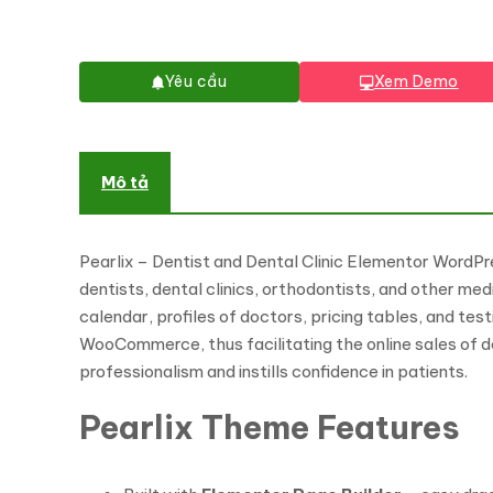
Yêu cầu
Xem Demo
Mô tả
Pearlix – Dentist and Dental Clinic Elementor WordPr
dentists, dental clinics, orthodontists, and other me
calendar, profiles of doctors, pricing tables, and tes
WooCommerce, thus facilitating the online sales of de
professionalism and instills confidence in patients.
Pearlix Theme Features