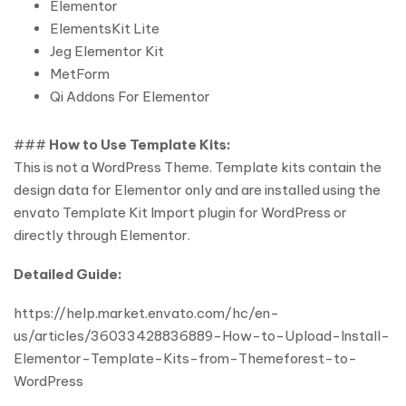
Elementor
ElementsKit Lite
Jeg Elementor Kit
MetForm
Qi Addons For Elementor
###
How to Use Template Kits:
This is not a WordPress Theme. Template kits contain the
design data for Elementor only and are installed using the
envato Template Kit Import plugin for WordPress or
directly through Elementor.
Detailed Guide:
https://help.market.envato.com/hc/en-
us/articles/36033428836889-How-to-Upload-Install-
Elementor-Template-Kits-from-Themeforest-to-
WordPress