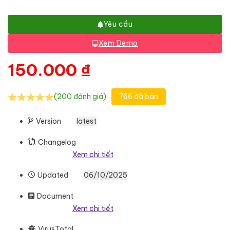
Yêu cầu
Xem Demo
150.000
₫
(200 đánh giá)
766 đã bán
Version
latest
Changelog
Xem chi tiết
Updated
06/10/2025
Document
Xem chi tiết
VirusTotal