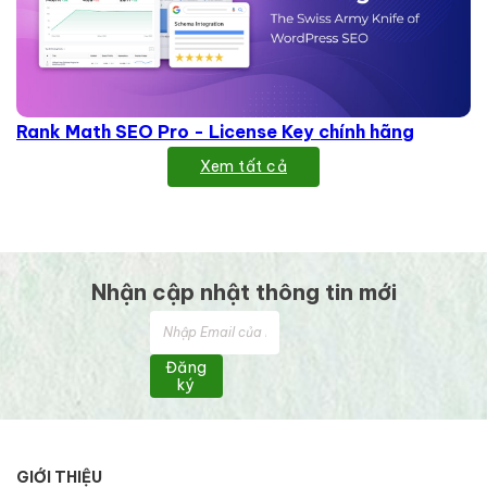
Rank Math SEO Pro - License Key chính hãng
Xem tất cả
Nhận cập nhật thông tin mới
Đăng
ký
GIỚI THIỆU