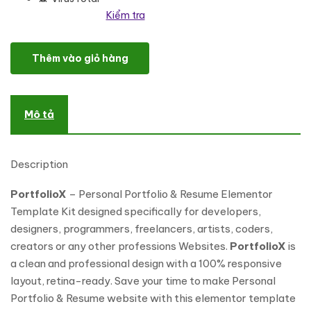
Kiểm tra
PortfolioX - Personal Portfolio Elementor Template Kit số lượng
Thêm vào giỏ hàng
Mô tả
Description
PortfolioX
– Personal Portfolio & Resume Elementor
Template Kit designed specifically for developers,
designers, programmers, freelancers, artists, coders,
creators or any other professions Websites.
PortfolioX
is
a clean and professional design with a 100% responsive
layout, retina-ready. Save your time to make Personal
Portfolio & Resume website with this elementor template