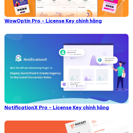
WowOptin Pro - License Key chính hãng
NotificationX Pro - License Key chính hãng