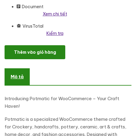
Document
Xem chi tiết
VirusTotal
Kiểm tra
Potmatic - Crafted WooCommerce Theme For Crockery, Ceramic, 
Thêm vào giỏ hàng
Mô tả
Introducing Potmatic for WooCommerce – Your Craft
Haven!
Potmatic is a specialized WooCommerce theme crafted
for Crockery, handcrafts, pottery, ceramic, art & crafts,
home decor, and fashion accessories. Designed with