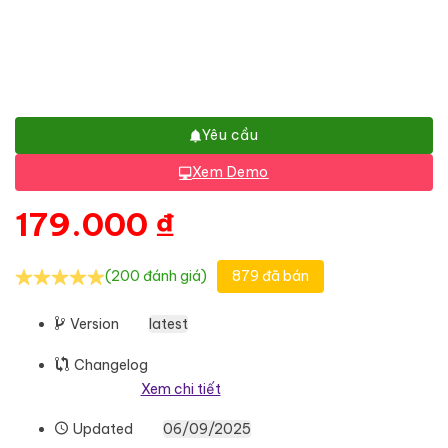
Yêu cầu
Xem Demo
179.000
₫
(200 đánh giá)
879 đã bán
Version
latest
Changelog
Xem chi tiết
Updated
06/09/2025