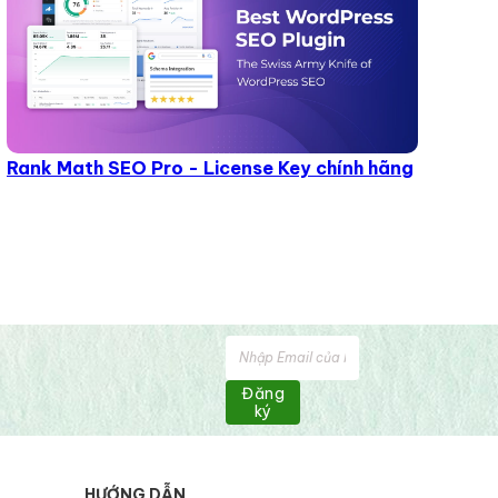
Rank Math SEO Pro - License Key chính hãng
Đăng
ký
HƯỚNG DẪN