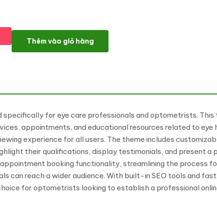
Presma - Optometrist & Eye care WordPress theme WordPress 
Thêm vào giỏ hàng
specifically for eye care professionals and optometrists. This
rvices, appointments, and educational resources related to eye 
viewing experience for all users. The theme includes customiza
hlight their qualifications, display testimonials, and present a p
 appointment booking functionality, streamlining the process fo
als can reach a wider audience. With built-in SEO tools and fast
 choice for optometrists looking to establish a professional onl