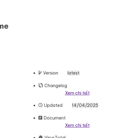
eme
Version
latest
Changelog
Xem chi tiết
Updated
14/04/2025
Document
Xem chi tiết
VirusTotal