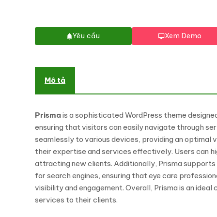
Yêu cầu
Xem Demo
Mô tả
Prisma
is a sophisticated WordPress theme designed 
ensuring that visitors can easily navigate through se
seamlessly to various devices, providing an optimal 
their expertise and services effectively. Users can hig
attracting new clients. Additionally, Prisma supports
for search engines, ensuring that eye care profession
visibility and engagement. Overall, Prisma is an ideal
services to their clients.