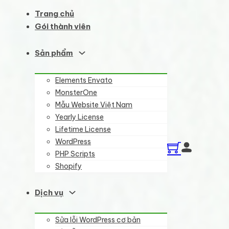
Trang chủ
Gói thành viên
Sản phẩm
Elements Envato
MonsterOne
Mẫu Website Việt Nam
Yearly License
Lifetime License
WordPress
PHP Scripts
Shopify
Dịch vụ
Sửa lỗi WordPress cơ bản