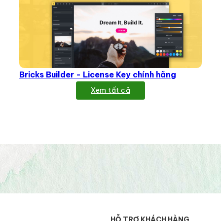
Bricks Builder - License Key chính hãng
Xem tất cả
HỖ TRỢ KHÁCH HÀNG