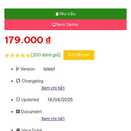
Yêu cầu
Xem Demo
179.000
₫
(200 đánh giá)
421 đã bán
Version
latest
Changelog
Xem chi tiết
Updated
14/04/2025
Document
Xem chi tiết
VirusTotal