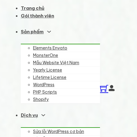
Trang chủ
Gói thành viên
Sản phẩm
Elements Envato
MonsterOne
Mẫu Website Việt Nam
Yearly License
Lifetime License
WordPress
PHP Scripts
Shopify
Dịch vụ
Sửa lỗi WordPress cơ bản