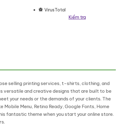
VirusTotal
Kiểm tra
ommerce Elementor Theme WooCommerce Theme số lượng
selling printing services, t-shirts, clothing, and
versatile and creative designs that are built to be
meet your needs or the demands of your clients. The
like Mobile Menu, Retina Ready, Google Fonts, Home
his fantastic theme when you start your online store.
rs.