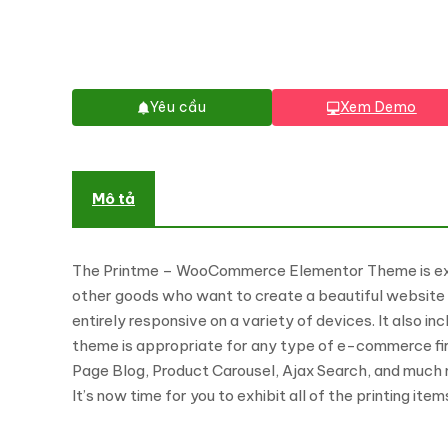
Yêu cầu
Xem Demo
Mô tả
The Printme – WooCommerce Elementor Theme is excelle
other goods who want to create a beautiful website t
entirely responsive on a variety of devices. It also 
theme is appropriate for any type of e-commerce firm
Page Blog, Product Carousel, Ajax Search, and much mo
It’s now time for you to exhibit all of the printing it