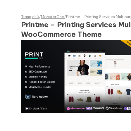
Trang chủ
/
MonsterOne
/
Printme - Printing Services Mul
Printme – Printing Services 
WooCommerce Theme