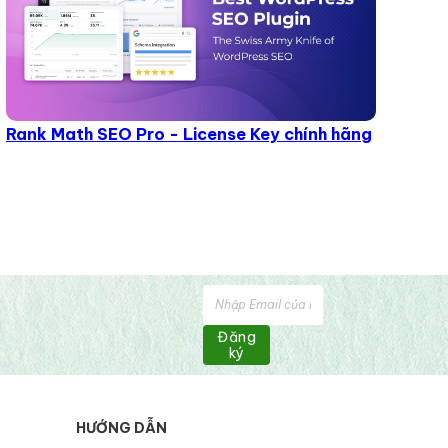
Rank Math SEO Pro - License Key chính hãng
Đăng
ký
HƯỚNG DẪN