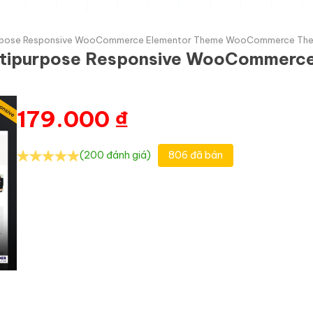
tipurpose Responsive WooCommerce Elementor Theme WooCommerce Th
Multipurpose Responsive WooCommerc
179.000
₫
(200 đánh giá)
806 đã bán