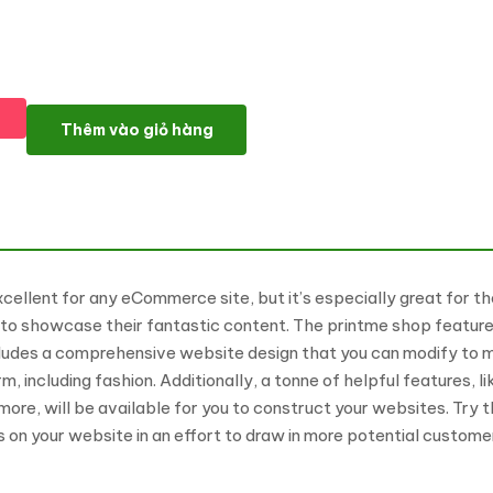
Printme - Printing Services Multipurpose Responsive WooC
Thêm vào giỏ hàng
nt for any eCommerce site, but it’s especially great for those 
o showcase their fantastic content. The printme shop features 
includes a comprehensive website design that you can modify to 
, including fashion. Additionally, a tonne of helpful features, 
re, will be available for you to construct your websites. Try t
ems on your website in an effort to draw in more potential custome