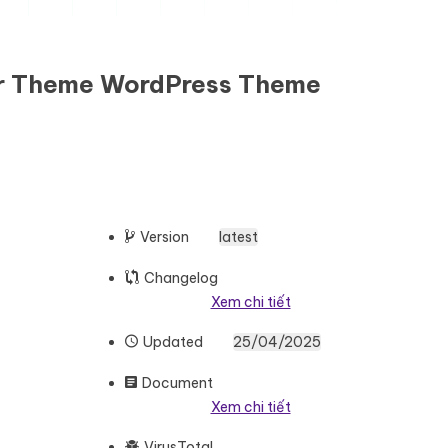
or Theme WordPress Theme
Version
latest
Changelog
Xem chi tiết
Updated
25/04/2025
Document
Xem chi tiết
VirusTotal