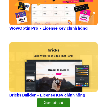
WowOptin Pro - License Key chính hãng
Bricks Builder - License Key chính hãng
Xem tất cả