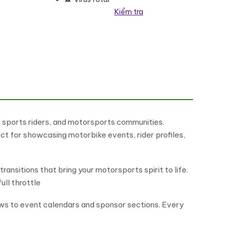
Kiểm tra
ntor Theme WordPress Theme số lượng
 sports riders, and motorsports communities.
ct for showcasing motorbike events, rider profiles,
ansitions that bring your motorsports spirit to life.
ull throttle
ews to event calendars and sponsor sections. Every