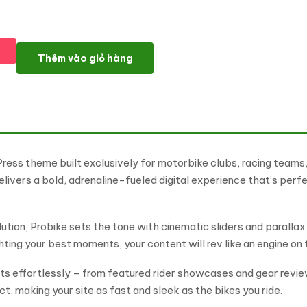
Probike - Motor Sports And Cub Multipurpose WordPress Eleme
Thêm vào giỏ hàng
ess theme built exclusively for motorbike clubs, racing teams,
livers a bold, adrenaline-fueled digital experience that’s perfe
on, Probike sets the tone with cinematic sliders and parallax tr
ing your best moments, your content will rev like an engine on f
uts effortlessly – from featured rider showcases and gear revi
t, making your site as fast and sleek as the bikes you ride.