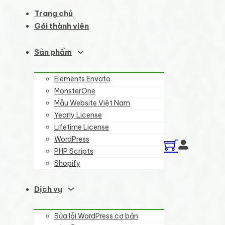
Trang chủ
Gói thành viên
Sản phẩm
Elements Envato
MonsterOne
Mẫu Website Việt Nam
Yearly License
Lifetime License
WordPress
PHP Scripts
Shopify
Dịch vụ
Sửa lỗi WordPress cơ bản