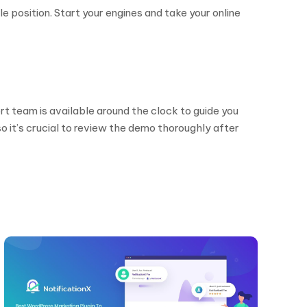
e position. Start your engines and take your online
rt team is available around the clock to guide you
o it’s crucial to review the demo thoroughly after