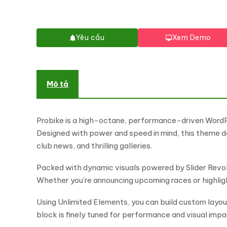
Yêu cầu
Xem Demo
Mô tả
Probike is a high-octane, performance-driven WordPr
Designed with power and speed in mind, this theme de
club news, and thrilling galleries.
Packed with dynamic visuals powered by Slider Revoluti
Whether you’re announcing upcoming races or highlight
Using Unlimited Elements, you can build custom layo
block is finely tuned for performance and visual impac