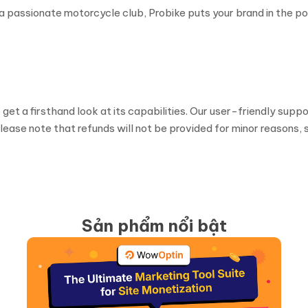
a passionate motorcycle club, Probike puts your brand in the pol
t a firsthand look at its capabilities. Our user-friendly suppo
ease note that refunds will not be provided for minor reasons, s
Sản phẩm nổi bật