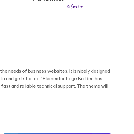
Kiểm tra
he needs of business websites. It is nicely designed
ata and get started. ‘Elementor Page Builder’ has
 fast and reliable technical support. The theme will