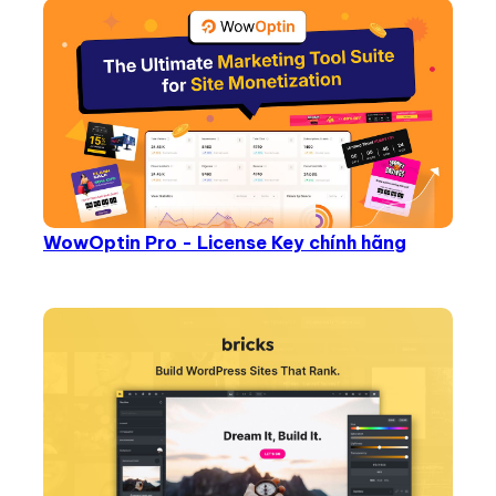
WowOptin Pro - License Key chính hãng