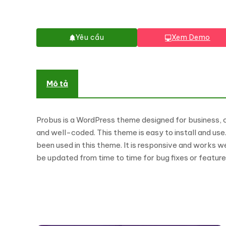
Yêu cầu
Xem Demo
Mô tả
Probus is a WordPress theme designed for business, c
and well-coded. This theme is easy to install and use
been used in this theme. It is responsive and works w
be updated from time to time for bug fixes or featu