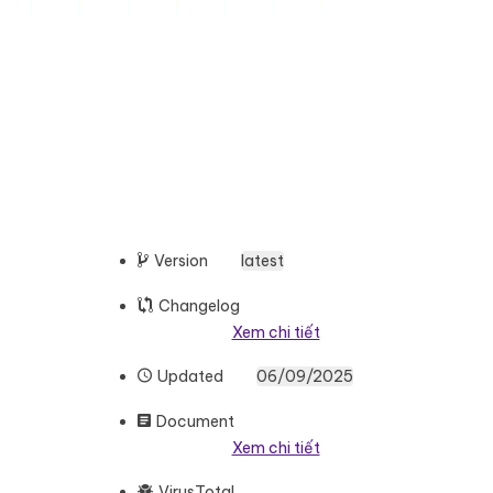
Version
latest
Changelog
Xem chi tiết
Updated
06/09/2025
Document
Xem chi tiết
VirusTotal