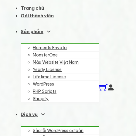
Trang chủ
Gói thành viên
Sản phẩm
Elements Envato
MonsterOne
Mẫu Website Việt Nam
Yearly License
Lifetime License
WordPress
PHP Scripts
Shopify
Dịch vụ
Sửa lỗi WordPress cơ bản