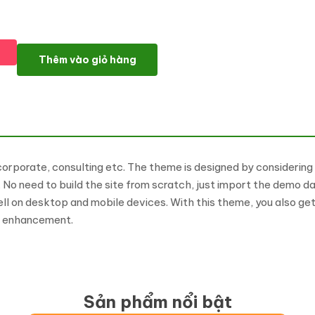
Probus - Business and Corporate WordPress Theme số lượng
Thêm vào giỏ hàng
orporate, consulting etc. The theme is designed by considering t
. No need to build the site from scratch, just import the demo d
ell on desktop and mobile devices. With this theme, you also get
re enhancement.
Sản phẩm nổi bật