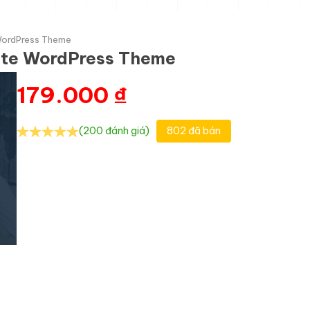
WordPress Theme
ate WordPress Theme
179.000
₫
(200 đánh giá)
802 đã bán