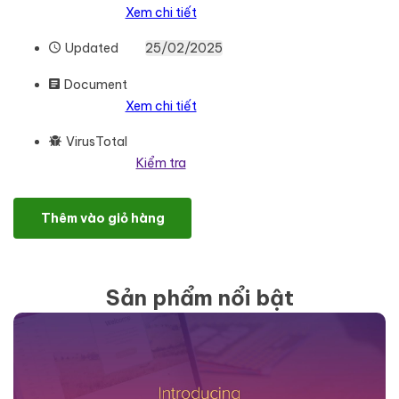
Xem chi tiết
Updated
25/02/2025
Document
Xem chi tiết
VirusTotal
Kiểm tra
PublishPress Pro số lượng
Thêm vào giỏ hàng
Sản phẩm nổi bật