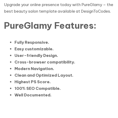
Upgrade your online presence today with PureGlamy – the
best beauty salon template available at DesignToCodes.
PureGlamy Features:
Fully Responsive.
Easy customizable.
User-friendly Design.
Cross-browser compatibility.
Modern Navigation.
Clean and Optimized Layout.
Highest PS Score.
100% SEO Compatible.
Well Documented.