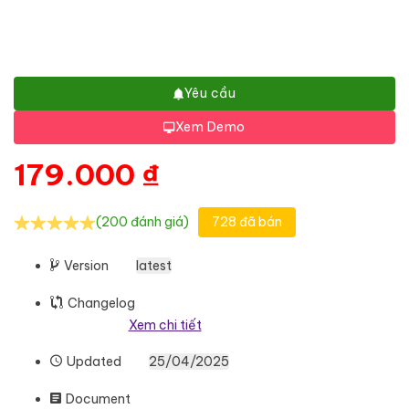
Yêu cầu
Xem Demo
179.000
₫
(200 đánh giá)
728 đã bán
Version
latest
Changelog
Xem chi tiết
Updated
25/04/2025
Document