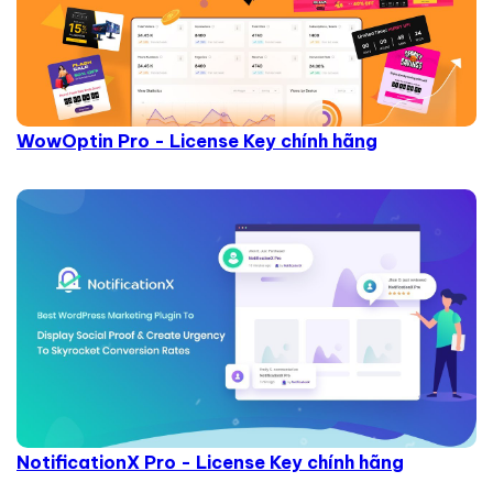
WowOptin Pro - License Key chính hãng
NotificationX Pro - License Key chính hãng