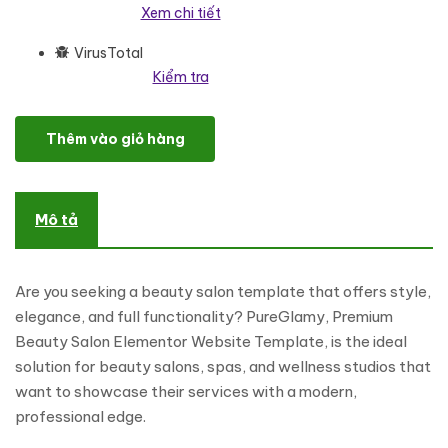
Xem chi tiết
VirusTotal
Kiểm tra
PureGlamy – Premium Beauty Salon Elementor Website Template 
Thêm vào giỏ hàng
Mô tả
Are you seeking a beauty salon template that offers style,
elegance, and full functionality? PureGlamy, Premium
Beauty Salon Elementor Website Template, is the ideal
solution for beauty salons, spas, and wellness studios that
want to showcase their services with a modern,
professional edge.