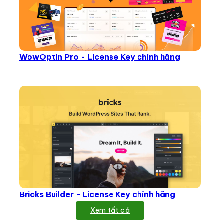
WowOptin Pro - License Key chính hãng
Bricks Builder - License Key chính hãng
Xem tất cả