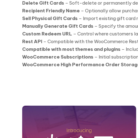
Delete Gift Cards
– Soft-delete or permanently del
Recipient Friendly Name
– Optionally allow purchas
Sell Physical Gift Cards
– Import existing gift car
Manually Generate Gift Cards
– Specify the amount
Custom Redeem URL
– Control where customers lan
Rest API
– Compatible with the WooCommerce Rest A
Compatible with most themes and plugins
– Inclu
WooCommerce Subscriptions
– Initial subscripti
WooCommerce High Performance Order Storag