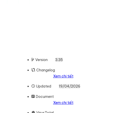
Version
3.35
Changelog
Xem chi tiết
Updated
19/04/2026
Document
Xem chi tiết
VirusTotal