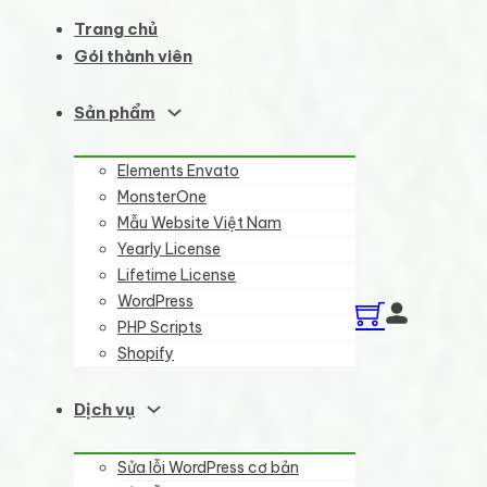
Trang chủ
Gói thành viên
Sản phẩm
Elements Envato
MonsterOne
Mẫu Website Việt Nam
Yearly License
Lifetime License
WordPress
PHP Scripts
Shopify
Dịch vụ
Sửa lỗi WordPress cơ bản