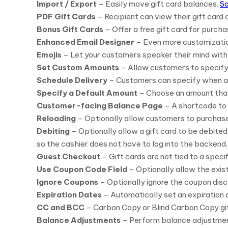
Import / Export
– Easily move gift card balances.
Sa
PDF Gift Cards
– Recipient can view their gift card a
Bonus Gift Cards
– Offer a free gift card for purchas
Enhanced Email Designer
– Even more customization 
Emojis
– Let your customers speaker their mind with
Set Custom Amounts
– Allow customers to specify
Schedule Delivery
– Customers can specify when a gi
Specify a Default Amount
– Choose an amount that 
Customer-facing Balance Page
– A shortcode to 
Reloading
– Optionally allow customers to purchase a
Debiting
– Optionally allow a gift card to be debite
so the cashier does not have to log into the backend.
Guest Checkout
– Gift cards are not tied to a spec
Use Coupon Code Field
– Optionally allow the exis
Ignore Coupons
– Optionally ignore the coupon disco
Expiration Dates
– Automatically set an expiration
CC and BCC
– Carbon Copy or Blind Carbon Copy gif
Balance Adjustments
– Perform balance adjustment