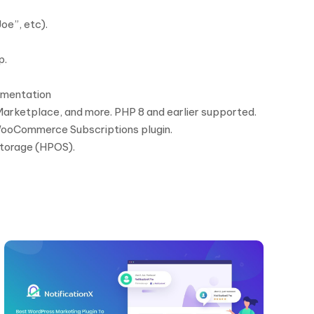
oe”, etc).
p.
umentation
rketplace, and more. PHP 8 and earlier supported.
e WooCommerce Subscriptions plugin.
torage (HPOS).