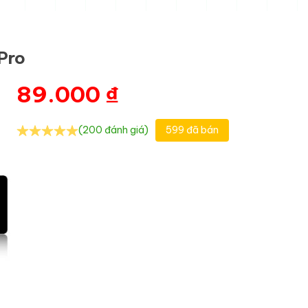
Pro
89.000
₫
(200 đánh giá)
599 đã bán