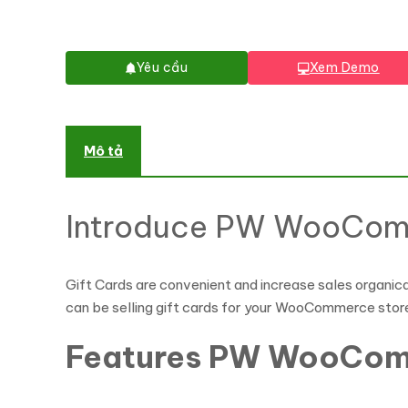
Yêu cầu
Xem Demo
Mô tả
Introduce PW WooComm
Gift Cards are convenient and increase sales organica
can be selling gift cards for your WooCommerce store
Features PW WooComm