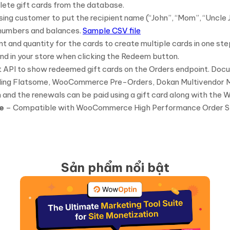
ete gift cards from the database.
ing customer to put the recipient name (“John”, “Mom”, “Uncle J
d numbers and balances.
Sample CSV file
 and quantity for the cards to create multiple cards in one ste
d in your store when clicking the Redeem button.
PI to show redeemed gift cards on the Orders endpoint. Doc
ding Flatsome, WooCommerce Pre-Orders, Dokan Multivendor Ma
on and the renewals can be paid using a gift card along with th
e
– Compatible with WooCommerce High Performance Order S
Sản phẩm nổi bật