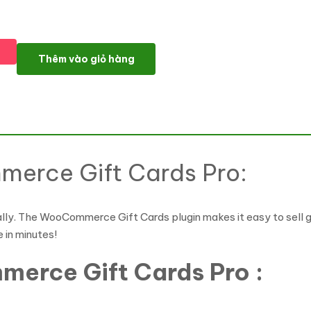
PW WooCommerce Gift Cards Pro số lượng
Thêm vào giỏ hàng
erce Gift Cards Pro:
lly. The WooCommerce Gift Cards plugin makes it easy to sell gi
 in minutes!
erce Gift Cards Pro :