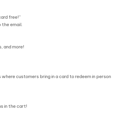
card free!”
 the email.
s, and more!
s where customers bring in a card to redeem in person
s in the cart!