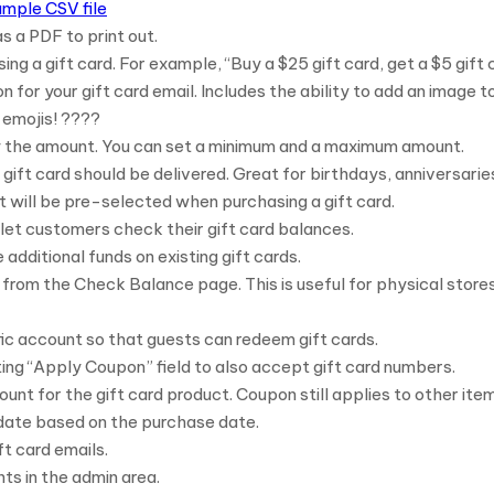
mple CSV file
s a PDF to print out.
ing a gift card. For example, “Buy a $25 gift card, get a $5 gift 
for your gift card email. Includes the ability to add an image to
 emojis! ????
 the amount. You can set a minimum and a maximum amount.
ft card should be delivered. Great for birthdays, anniversarie
will be pre-selected when purchasing a gift card.
let customers check their gift card balances.
dditional funds on existing gift cards.
d from the Check Balance page. This is useful for physical store
ific account so that guests can redeem gift cards.
ting “Apply Coupon” field to also accept gift card numbers.
unt for the gift card product. Coupon still applies to other item
 date based on the purchase date.
t card emails.
s in the admin area.