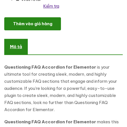
Kiểm tra
Questioning Faq Accordion for Elementor WordPress Plugin số lư
Thêm vào giỏ hàng
Mô tả
Questioning FAQ Accordion for Elementor
is your
ultimate tool for creating sleek, modern, and highly
customizable FAQ sections that engage and inform your
audience. If you’re looking for a powerful, easy-to-use
plugin to create sleek, modern, and highly customizable
FAQ sections, look no further than Questioning FAQ
Accordion for Elementor.
Questioning FAQ Accordion for Elementor
makes this