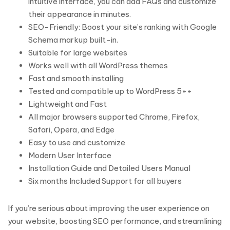
intuitive interface, you can add FAQs and customize
their appearance in minutes.
SEO-Friendly: Boost your site’s ranking with Google
Schema markup built-in.
Suitable for large websites
Works well with all WordPress themes
Fast and smooth installing
Tested and compatible up to WordPress 5++
Lightweight and Fast
All major browsers supported Chrome, Firefox,
Safari, Opera, and Edge
Easy to use and customize
Modern User Interface
Installation Guide and Detailed Users Manual
Six months Included Support for all buyers
If you’re serious about improving the user experience on
your website, boosting SEO performance, and streamlining