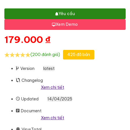
Yêu cầu
Xem Demo
179.000
₫
(200 đánh giá)
425 đã bán
Version
latest
Changelog
Xem chi tiết
Updated
14/04/2025
Document
Xem chi tiết
VirusTotal