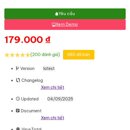
Yêu cầu
Xem Demo
179.000
₫
(200 đánh giá)
680 đã bán
Version
latest
Changelog
Xem chi tiết
Updated
04/09/2025
Document
Xem chi tiết
VirusTotal