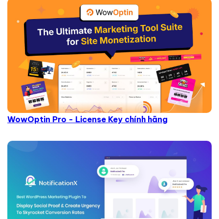
WowOptin Pro - License Key chính hãng