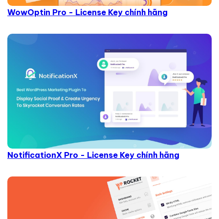
WowOptin Pro - License Key chính hãng
NotificationX Pro - License Key chính hãng