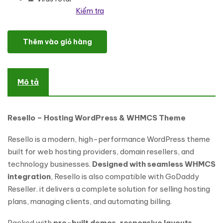
Kiểm tra
Resello - Hosting WordPress & WHMCS Theme WordPress Theme 
Thêm vào giỏ hàng
Mô tả
Resello – Hosting WordPress & WHMCS Theme
Resello is a modern, high-performance WordPress theme
built for web hosting providers, domain resellers, and
technology businesses.
Designed with seamless WHMCS
integration
, Resello is also compatible with GoDaddy
Reseller. it delivers a complete solution for selling hosting
plans, managing clients, and automating billing.
Packed with
pre-built demos, responsive layouts,