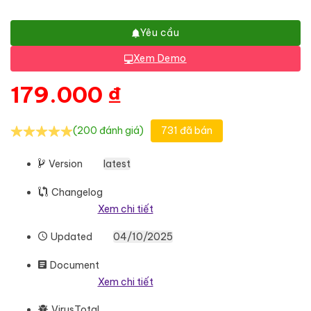
Yêu cầu
Xem Demo
179.000
₫
(200 đánh giá)
731 đã bán
Version
latest
Changelog
Xem chi tiết
Updated
04/10/2025
Document
Xem chi tiết
VirusTotal