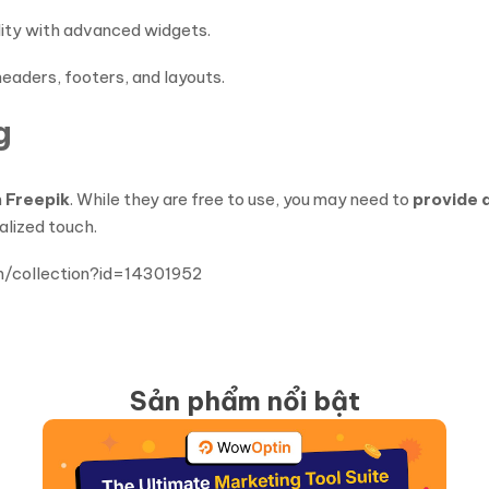
lity with advanced widgets.
eaders, footers, and layouts.
g
m
Freepik
. While they are free to use, you may need to
provide a
alized touch.
m/collection?id=14301952
Sản phẩm nổi bật