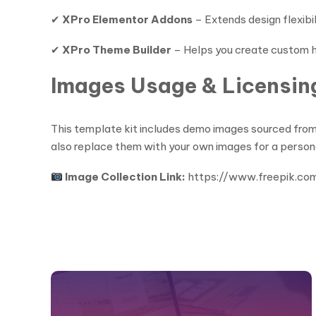
✔
XPro Elementor Addons
– Extends design flexibi
✔
XPro Theme Builder
– Helps you create custom h
Images Usage & Licensin
This template kit includes demo images sourced fro
also replace them with your own images for a person
Image Collection Link:
https://www.freepik.co