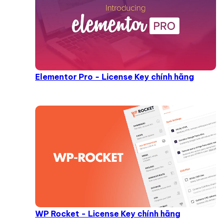
Elementor Pro - License Key chính hãng
WP Rocket - License Key chính hãng