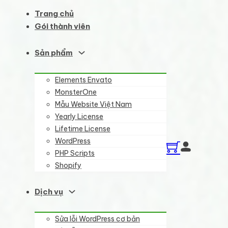
Trang chủ
Gói thành viên
Sản phẩm
Elements Envato
MonsterOne
Mẫu Website Việt Nam
Yearly License
Lifetime License
WordPress
PHP Scripts
Shopify
Dịch vụ
Sửa lỗi WordPress cơ bản