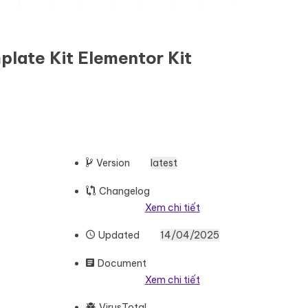
plate Kit Elementor Kit
Version
latest
Changelog
Xem chi tiết
Updated
14/04/2025
Document
Xem chi tiết
VirusTotal