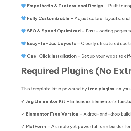
Empathetic & Professional Design
– Built to ins
Fully Customizable
– Adjust colors, layouts, an
SEO & Speed Optimized
– Fast-loading pages to
Easy-to-Use Layouts
– Clearly structured secti
One-Click Installation
– Set up your website eff
Required Plugins (No Ext
This template kit is powered by
free plugins
, so yo
✔
Jeg Elementor Kit
– Enhances Elementor’s function
✔
Elementor Free Version
– A drag-and-drop builde
✔
MetForm
– A simple yet powerful form builder for