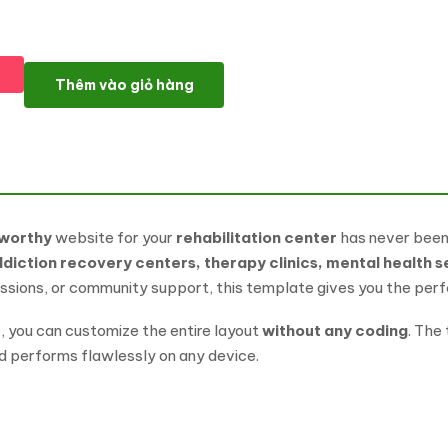
Revivo – Addiction Recovery & Rehabilitation Center Elementor 
Thêm vào giỏ hàng
tworthy
website for your
rehabilitation center
has never been
diction recovery centers, therapy clinics, mental health se
essions, or community support, this template gives you the perf
r
, you can customize the entire layout
without any coding
. The
and performs flawlessly on any device.