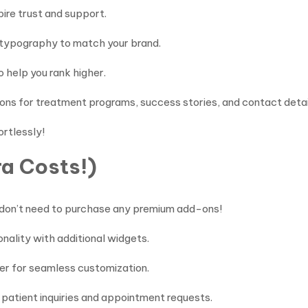
pire trust and support.
d typography to match your brand.
 help you rank higher.
ons for treatment programs, success stories, and contact detai
ortlessly!
ra Costs!)
u don’t need to purchase any premium add-ons!
ality with additional widgets.
r for seamless customization.
 patient inquiries and appointment requests.