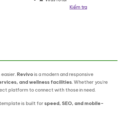
Kiểm tra
Template Kit Elementor Kit số lượng
 easier.
Revivo
is a modern and responsive
rvices, and wellness facilities
. Whether you’re
ect platform to connect with those in need.
 template is built for
speed, SEO, and mobile-