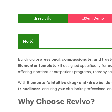
Yêu cầu
Xem Demo
Mô tả
Building a
professional, compassionate, and trus
Elementor template kit
designed specifically for
ad
offering inpatient or outpatient programs, therapy s
With
Elementor’s intuitive drag-and-drop builde
friendliness
, ensuring your site looks professional 
Why Choose Revivo?