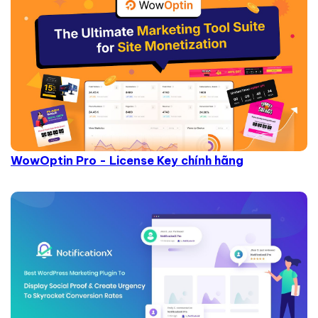
WowOptin Pro - License Key chính hãng