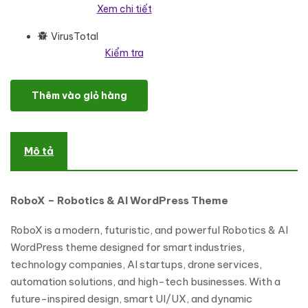
Xem chi tiết
VirusTotal
Kiểm tra
RoboX – Futuristic AI and Robotics WordPress Template WordPre
Thêm vào giỏ hàng
Mô tả
RoboX – Robotics & AI WordPress Theme
RoboX is a modern, futuristic, and powerful Robotics & AI
WordPress theme designed for smart industries,
technology companies, AI startups, drone services,
automation solutions, and high-tech businesses. With a
future-inspired design, smart UI/UX, and dynamic