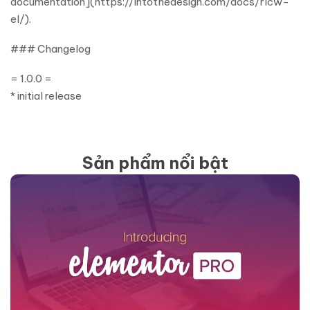
documentation](https://intothedesign.com/docs/rlcw-
el/).
### Changelog
= 1.0.0 =
* initial release
Sản phẩm nổi bật