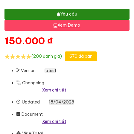
Yêu cầu
Xem Demo
150.000
₫
(200 đánh giá)
670 đã bán
Version
latest
Changelog
Xem chi tiết
Updated
18/04/2025
Document
Xem chi tiết
VirusTotal