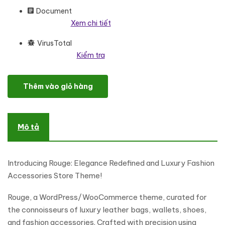
Document
Xem chi tiết
VirusTotal
Kiểm tra
Rouge - Luxury Fashion Leather Bags - WooCommerce Respon
Thêm vào giỏ hàng
Mô tả
Introducing Rouge: Elegance Redefined and Luxury Fashion
Accessories Store Theme!
Rouge, a WordPress/WooCommerce theme, curated for
the connoisseurs of luxury leather bags, wallets, shoes,
and fashion accessories. Crafted with precision using