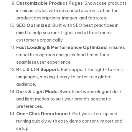
Customizable Product Pages
: Showcase products
in unique styles with advanced customization for
product descriptions, images, and features.
SEO Optimized
: Built with SEO best practices in
mind to help you rank higher and attract more
customers organically.
Fast Loading & Performance Optimized
: Ensures
smooth navigation and quick load times for a
seamless user experience.
RTL & LTR Support
: Full support for right-to-left
languages, making it easy to cater to a global
audience.
Dark & Light Mode
: Switch between elegant dark
and light modes to suit your brand’s aesthetic
preferences.
One-Click Demo Import
: Get your store up and
running quickly with easy demo content import and
setup.