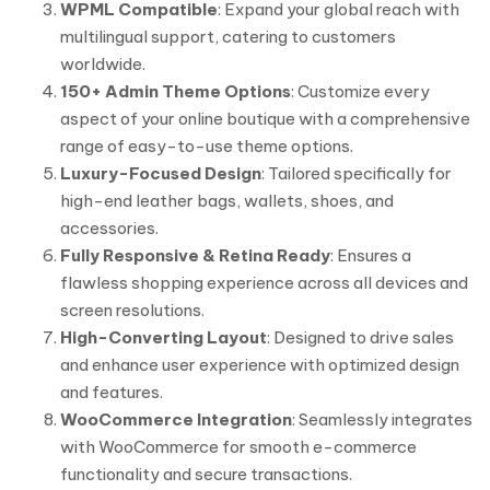
WPML Compatible
: Expand your global reach with
multilingual support, catering to customers
worldwide.
150+ Admin Theme Options
: Customize every
aspect of your online boutique with a comprehensive
range of easy-to-use theme options.
Luxury-Focused Design
: Tailored specifically for
high-end leather bags, wallets, shoes, and
accessories.
Fully Responsive & Retina Ready
: Ensures a
flawless shopping experience across all devices and
screen resolutions.
High-Converting Layout
: Designed to drive sales
and enhance user experience with optimized design
and features.
WooCommerce Integration
: Seamlessly integrates
with WooCommerce for smooth e-commerce
functionality and secure transactions.