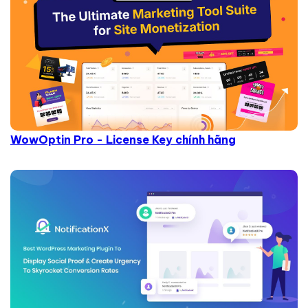
WowOptin Pro - License Key chính hãng