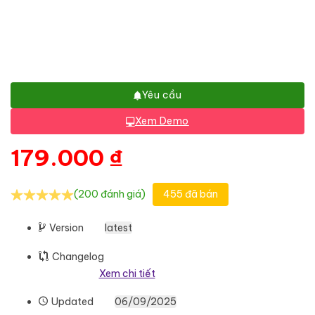
Yêu cầu
Xem Demo
179.000
₫
(200 đánh giá)
455 đã bán
Version
latest
Changelog
Xem chi tiết
Updated
06/09/2025