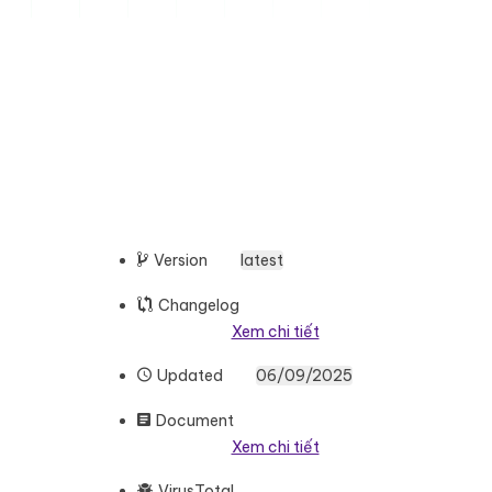
Version
latest
Changelog
Xem chi tiết
Updated
06/09/2025
Document
Xem chi tiết
VirusTotal