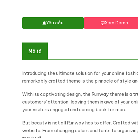
Yêu cầu
Xem Demo
Mô tả
Introducing the ultimate solution for your online f
remarkably crafted theme is the pinnacle of style and
With its captivating design, the Runway theme is a t
customers’ attention, leaving them in awe of your onl
your visitors engaged and coming back for more.
But beauty is not all Runway has to offer. Crafted w
website. From changing colors and fonts to organizing