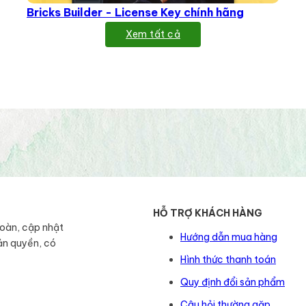
Bricks Builder - License Key chính hãng
Xem tất cả
HỖ TRỢ KHÁCH HÀNG
toàn, cập nhật
Hướng dẫn mua hàng
ản quyền, có
Hình thức thanh toán
Quy định đổi sản phẩm
Câu hỏi thường gặp