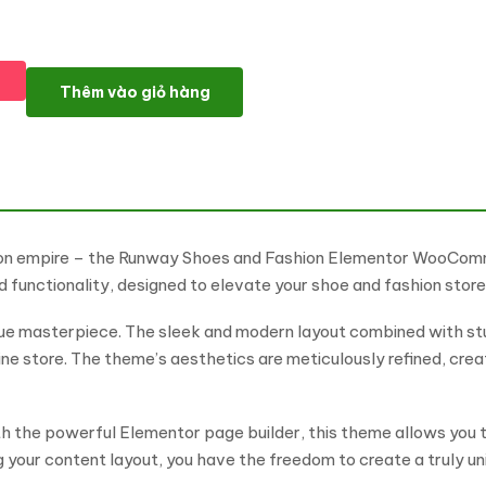
Runway - Shoes and Fashion Elementor WooCommerce Theme 
Thêm vào giỏ hàng
ashion empire – the Runway Shoes and Fashion Elementor WooCo
 functionality, designed to elevate your shoe and fashion store
rue masterpiece. The sleek and modern layout combined with stunn
ine store. The theme’s aesthetics are meticulously refined, crea
ith the powerful Elementor page builder, this theme allows you 
 your content layout, you have the freedom to create a truly un