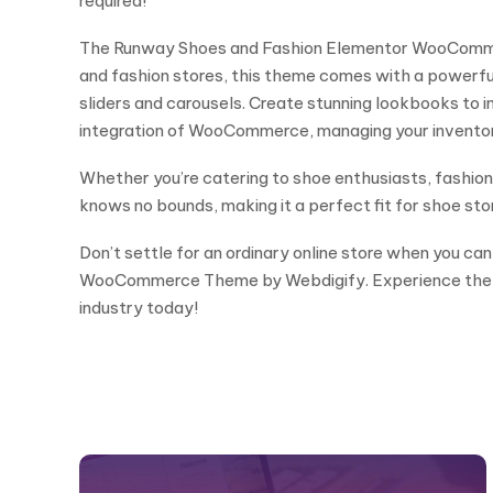
required!
The Runway Shoes and Fashion Elementor WooCommerce 
and fashion stores, this theme comes with a powerful 
sliders and carousels. Create stunning lookbooks to 
integration of WooCommerce, managing your inventory,
Whether you’re catering to shoe enthusiasts, fashion-
knows no bounds, making it a perfect fit for shoe st
Don’t settle for an ordinary online store when you c
WooCommerce Theme by Webdigify. Experience the perfe
industry today!