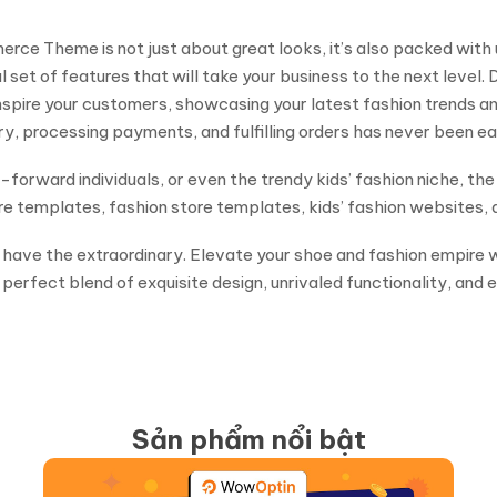
Theme is not just about great looks, it’s also packed with unb
set of features that will take your business to the next level. 
inspire your customers, showcasing your latest fashion trends a
 processing payments, and fulfilling orders has never been ea
forward individuals, or even the trendy kids’ fashion niche, th
ore templates, fashion store templates, kids’ fashion websites,
an have the extraordinary. Elevate your shoe and fashion empir
ct blend of exquisite design, unrivaled functionality, and endl
Sản phẩm nổi bật