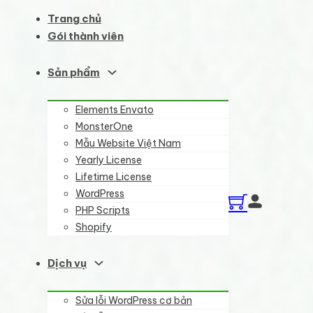
Trang chủ
Gói thành viên
Sản phẩm
Elements Envato
MonsterOne
Mẫu Website Việt Nam
Yearly License
Lifetime License
WordPress
PHP Scripts
Shopify
Dịch vụ
Sửa lỗi WordPress cơ bản