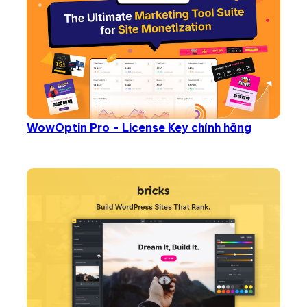
WowOptin Pro - License Key chính hãng