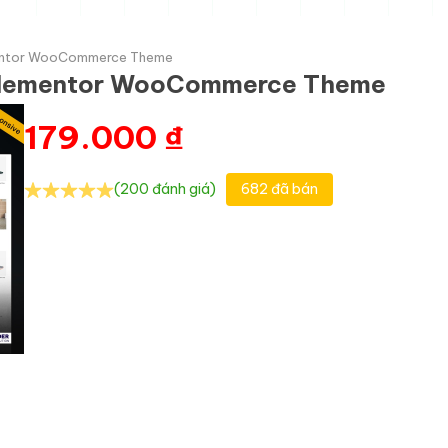
mentor WooCommerce Theme
 Elementor WooCommerce Theme
179.000
₫
(200 đánh giá)
682 đã bán