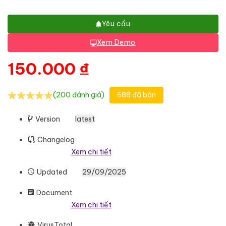
Yêu cầu
Xem Demo
150.000
₫
(200 đánh giá)
688 đã bán
Version
latest
Changelog
Xem chi tiết
Updated
29/09/2025
Document
Xem chi tiết
VirusTotal