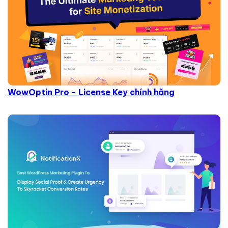
WowOptin Pro - License Key chính hãng