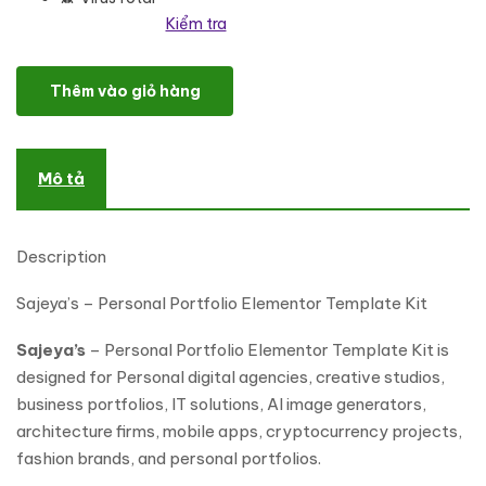
Kiểm tra
Sajeya - Personal Portfolio Elementor Template Kit số lượng
Thêm vào giỏ hàng
Mô tả
Description
Sajeya’s – Personal Portfolio Elementor Template Kit
Sajeya’s
– Personal Portfolio Elementor Template Kit is
designed for Personal digital agencies, creative studios,
business portfolios, IT solutions, AI image generators,
architecture firms, mobile apps, cryptocurrency projects,
fashion brands, and personal portfolios.