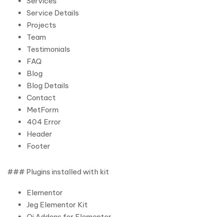
Services
Service Details
Projects
Team
Testimonials
FAQ
Blog
Blog Details
Contact
MetForm
404 Error
Header
Footer
### Plugins installed with kit
Elementor
Jeg Elementor Kit
Qi Addons for Elementor