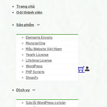
Trang chủ
Gói thành viên
Sản phẩm
Elements Envato
MonsterOne
Mẫu Website Việt Nam
Yearly License
Lifetime License
WordPress
PHP Scripts
Shopify
Dịch vụ
Sửa lỗi WordPress cơ bản