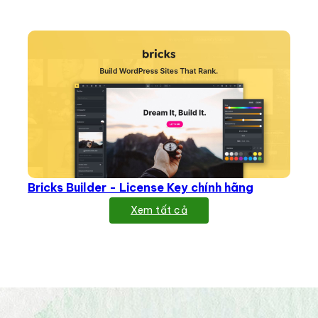
Bricks Builder - License Key chính hãng
Xem tất cả