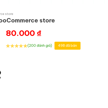
ce store
WooCommerce store
80.000
₫
(200 đánh giá)
498 đã bán