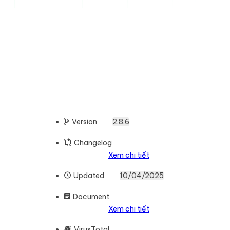
Version
2.8.6
Changelog
Xem chi tiết
Updated
10/04/2025
Document
Xem chi tiết
VirusTotal