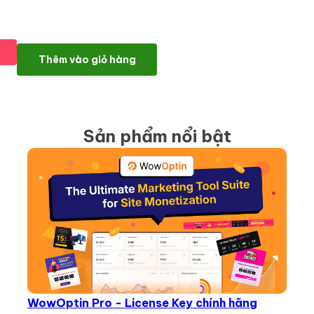
Shoptimizer - Optimize your WooCommerce store số lượng
Thêm vào giỏ hàng
Sản phẩm nổi bật
WowOptin Pro - License Key chính hãng