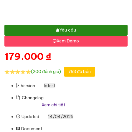
Yêu cầu
Xem Demo
179.000
₫
(200 đánh giá)
768 đã bán
Version
latest
Changelog
Xem chi tiết
Updated
14/04/2025
Document