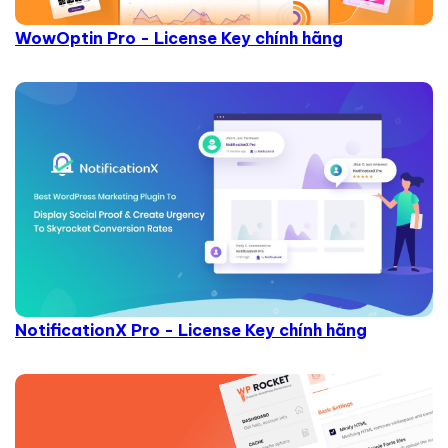
WowOptin Pro - License Key chính hãng
NotificationX Pro - License Key chính hãng