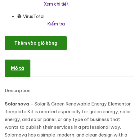
Xem chi tiết
VirusTotal
Kiểm tra
Solarnova - Solar & Green Renewable Energy Elementor Template 
Thêm vào giỏ hàng
Mô tả
Description
Solarnova
– Solar & Green Renewable Energy Elementor
Template Kit is created especially for green energy, solar
energy, and solar panel, or any type of business that
wants to publish their services in a professional way.
Solarnova has a simple, modern, and clean design with a