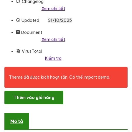
Changelog
Xem chi tiết
Updated
31/10/2025
Document
Xem chi tiết
VirusTotal
Kiểm tra
Theme đã được kích hoạt sẵn. Có thể import demo.
Soleil - Solar Panels WordPress Theme số lượng
Thêm vào giỏ hàng
Mô tả