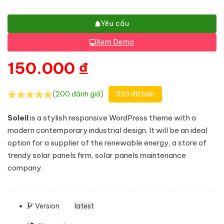
Yêu cầu
Xem Demo
150.000
₫
(200 đánh giá)
593 đã bán
Soleil
is a stylish responsive WordPress theme with a
modern contemporary industrial design. It will be an ideal
option for a supplier of the renewable energy, a store of
trendy solar panels firm, solar panels maintenance
company.
Version
latest