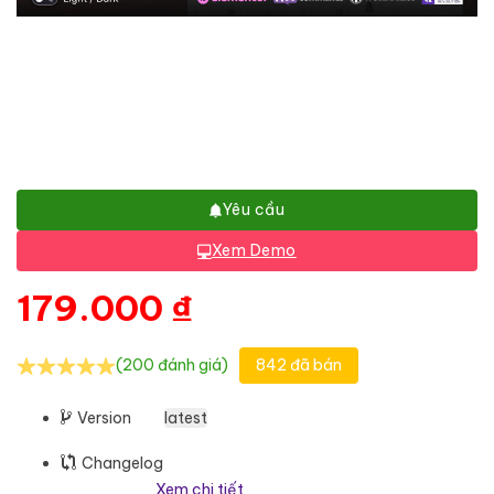
Yêu cầu
Xem Demo
179.000
₫
(200 đánh giá)
842 đã bán
Version
latest
Changelog
Xem chi tiết