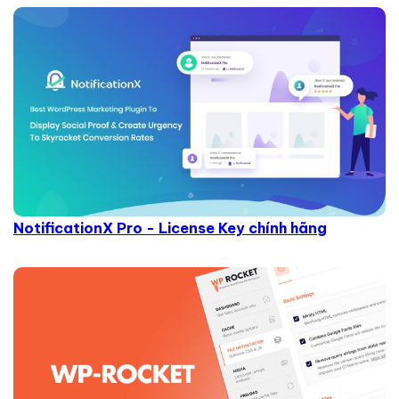
NotificationX Pro - License Key chính hãng