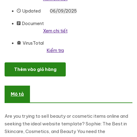
Updated
06/09/2025
Document
Xem chi tiết
VirusTotal
Kiểm tra
Sophie - The Best of Skincare, Beauty and Cosmetic WooCom
Thêm vào giỏ hàng
Mô tả
Are you trying to sell beauty or cosmetic items online and
seeking the ideal website template? Sophie: The Best in
Skincare, Cosmetics, and Beauty You need the