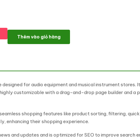
Sound - Audio Equipment, Musical Instruments WooCommerc
Thêm vào giỏ hàng
igned for audio equipment and musical instrument stores. It 
s highly customizable with a drag-and-drop page builder and a 
 seamless shopping features like product sorting, filtering, qui
y, enhancing their shopping experience.
g news and updates and is optimized for SEO to improve search en