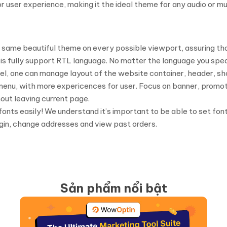
r user experience, making it the ideal theme for any audio or mu
 the same beautiful theme on every possible viewport, assuring t
s fully support RTL language. No matter the language you speak
el, one can manage layout of the website container, header, sho
 menu, with more expericences for user. Focus on banner, promo
out leaving current page.
 fonts easily! We understand it’s important to be able to set fon
gin, change addresses and view past orders.
Sản phẩm nổi bật