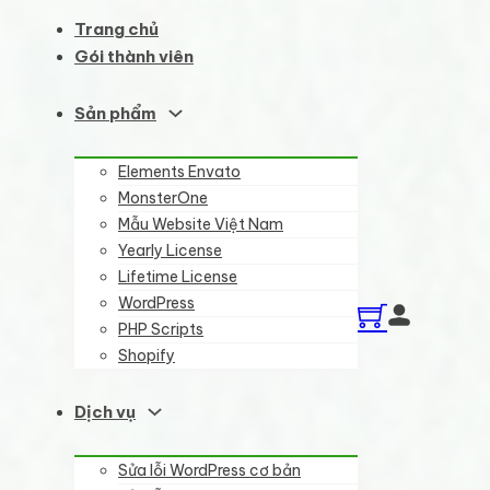
Trang chủ
Gói thành viên
Sản phẩm
Elements Envato
MonsterOne
Mẫu Website Việt Nam
Yearly License
Lifetime License
WordPress
PHP Scripts
Shopify
Dịch vụ
Sửa lỗi WordPress cơ bản