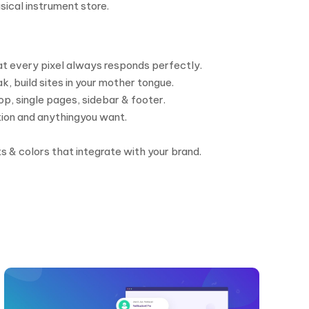
sical instrument store.
hat every pixel always responds perfectly.
, build sites in your mother tongue.
p, single pages, sidebar & footer.
tion and anythingyou want.
ts & colors that integrate with your brand.