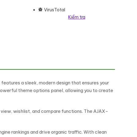
VirusTotal
Kiểm tra
e WordPress Theme WooCommerce Theme số lượng
features a sleek, modern design that ensures your
powerful theme options panel, allowing you to create
ck view, wishlist, and compare functions. The AJAX-
gine rankings and drive organic traffic. With clean