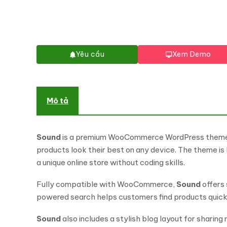
Yêu cầu
Xem Demo
Mô tả
Sound
is a premium WooCommerce WordPress theme des
products look their best on any device. The theme i
a unique online store without coding skills.
Fully compatible with WooCommerce,
Sound
offers
powered search helps customers find products quickl
Sound
also includes a stylish blog layout for sharin