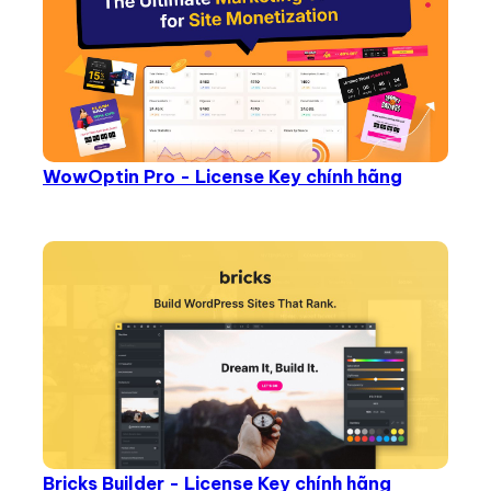
WowOptin Pro - License Key chính hãng
Bricks Builder - License Key chính hãng