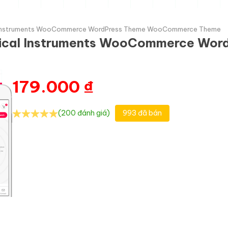
al Instruments WooCommerce WordPress Theme WooCommerce Theme
usical Instruments WooCommerce W
179.000
₫
(200 đánh giá)
993 đã bán