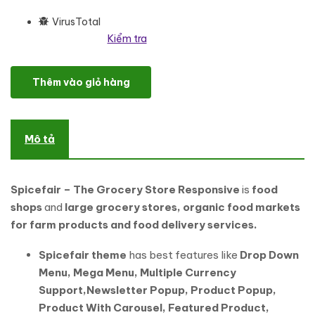
VirusTotal
Kiểm tra
Spicefair - The Grocery Store Responsive WooCommerce Theme
Thêm vào giỏ hàng
Mô tả
Spicefair – The Grocery Store Responsive
is
food
shops
and
large grocery stores, organic food markets
for farm products and food delivery services.
Spicefair theme
has best features like
Drop Down
Menu, Mega Menu, Multiple Currency
Support,Newsletter Popup, Product Popup,
Product With Carousel, Featured Product,