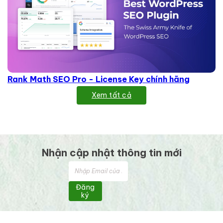
Rank Math SEO Pro - License Key chính hãng
Xem tất cả
Nhận cập nhật thông tin mới
Đăng
ký