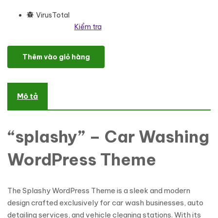
VirusTotal
Kiểm tra
Splashy - Car Washing Multipurpose Responsive WordPress Them
Thêm vào giỏ hàng
Mô tả
“splashy” – Car Washing
WordPress Theme
The Splashy WordPress Theme is a sleek and modern
design crafted exclusively for car wash businesses, auto
detailing services, and vehicle cleaning stations. With its