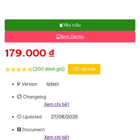
Yêu cầu
Xem Demo
179.000
₫
(200 đánh giá)
361 đã bán
Version
latest
Changelog
Xem chi tiết
Updated
27/08/2025
Document
Xem chi tiết