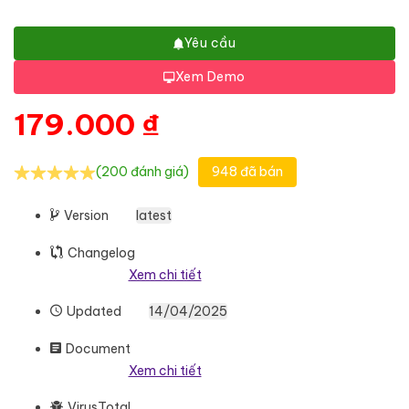
Yêu cầu
Xem Demo
179.000
₫
(200 đánh giá)
948 đã bán
Version
latest
Changelog
Xem chi tiết
Updated
14/04/2025
Document
Xem chi tiết
VirusTotal