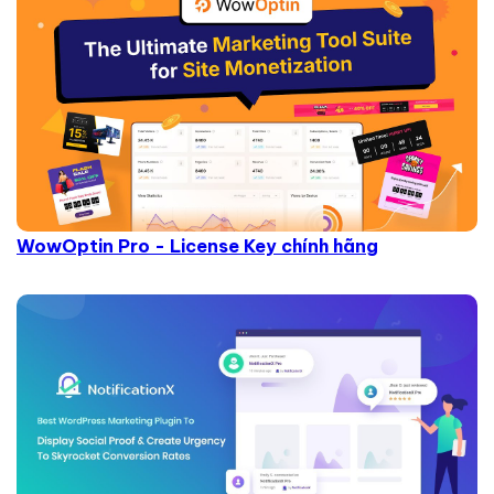
WowOptin Pro - License Key chính hãng