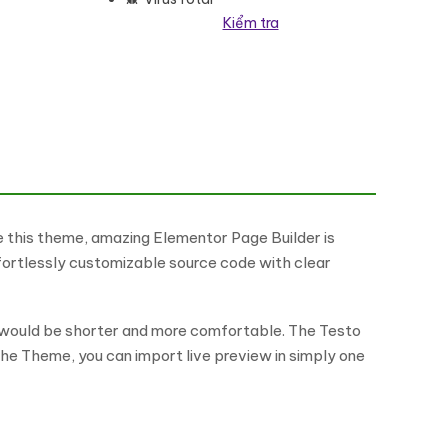
Kiểm tra
ss Theme số lượng
e this theme, amazing Elementor Page Builder is
ortlessly customizable source code with clear
would be shorter and more comfortable. The Testo
the Theme, you can import live preview in simply one