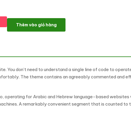
Testo– Nonprofit Charity Elementor Wordpress Theme WordPre
Thêm vào giỏ hàng
e. You don’t need to understand a single line of code to operat
fortably. The theme contains an agreeably commented and eff
, operating for Arabic and Hebrew language-based websites 
f machines. A remarkably convenient segment that is counted to 