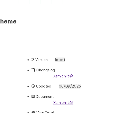
Theme
Version
latest
Changelog
Xem chi tiết
Updated
06/09/2025
Document
Xem chi tiết
VirusTotal