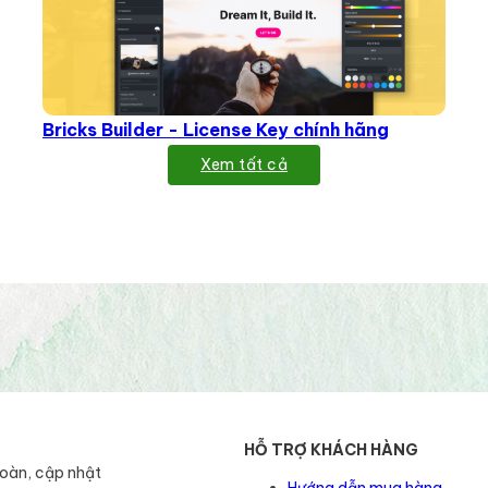
Bricks Builder - License Key chính hãng
Xem tất cả
HỖ TRỢ KHÁCH HÀNG
toàn, cập nhật