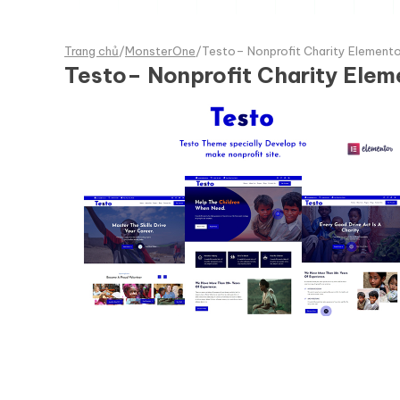
Trang chủ
/
MonsterOne
/
Testo– Nonprofit Charity Elemen
Testo– Nonprofit Charity El