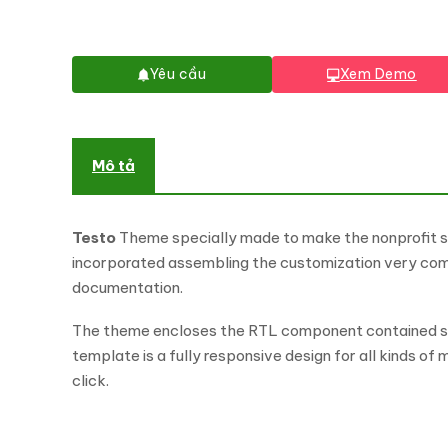
Yêu cầu
Xem Demo
Mô tả
Testo
Theme specially made to make the nonprofit sit
incorporated assembling the customization very com
documentation.
The theme encloses the RTL component contained so
template is a fully responsive design for all kinds o
click.