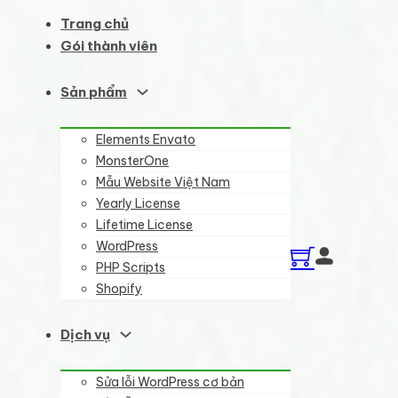
Trang chủ
Gói thành viên
Sản phẩm
Elements Envato
MonsterOne
Mẫu Website Việt Nam
Yearly License
Lifetime License
WordPress
PHP Scripts
Shopify
Dịch vụ
Sửa lỗi WordPress cơ bản