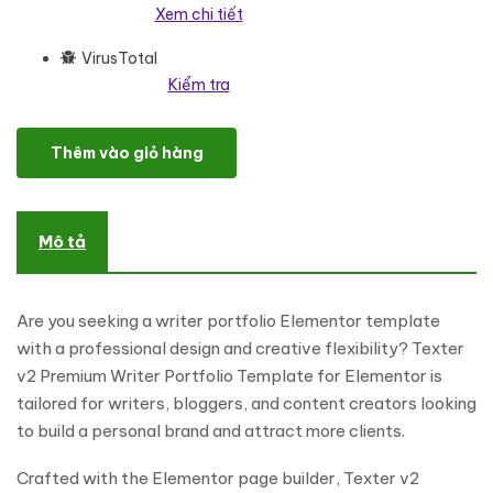
Xem chi tiết
VirusTotal
Kiểm tra
Texter v2 – Premium Writer Portfolio Elementor Template Element
Thêm vào giỏ hàng
Mô tả
Are you seeking a writer portfolio Elementor template
with a professional design and creative flexibility? Texter
v2 Premium Writer Portfolio Template for Elementor is
tailored for writers, bloggers, and content creators looking
to build a personal brand and attract more clients.
Crafted with the Elementor page builder, Texter v2