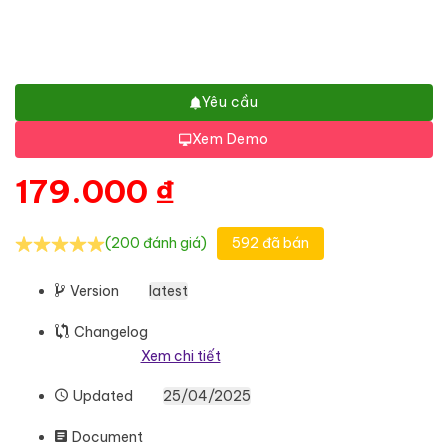
Yêu cầu
Xem Demo
179.000
₫
(200 đánh giá)
592 đã bán
Version
latest
Changelog
Xem chi tiết
Updated
25/04/2025
Document