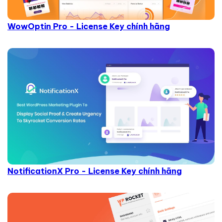
WowOptin Pro - License Key chính hãng
NotificationX Pro - License Key chính hãng