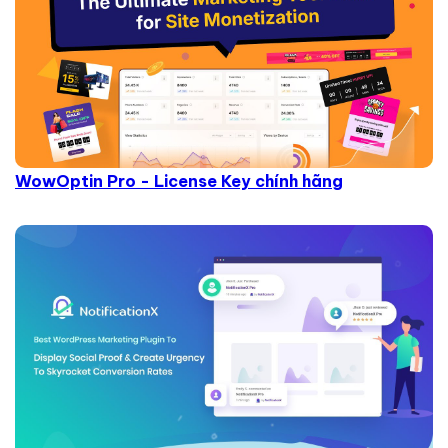
WowOptin Pro - License Key chính hãng