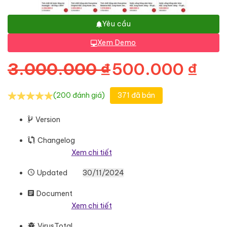
Yêu cầu
Xem Demo
Giá gốc là: 3
Giá
3.000.000
₫
500.000
₫
(200 đánh giá)
371 đã bán
Version
Changelog
Xem chi tiết
Updated
30/11/2024
Document
Xem chi tiết
VirusTotal