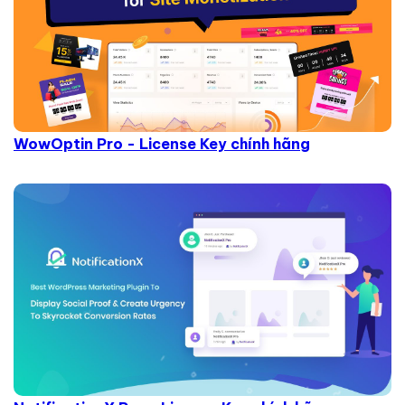
WowOptin Pro - License Key chính hãng