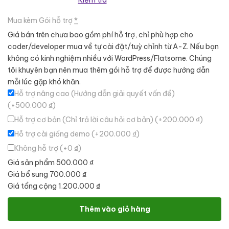
Kiểm tra
Mua kèm Gói hỗ trợ
*
Giá bán trên chưa bao gồm phí hỗ trợ, chỉ phù hợp cho
coder/developer mua về tự cài đặt/tuỳ chỉnh từ A-Z. Nếu bạn
không có kinh nghiệm nhiều với WordPress/Flatsome. Chúng
tôi khuyên bạn nên mua thêm gói hỗ trợ để được hướng dẫn
mỗi lúc gặp khó khăn.
Hỗ trợ nâng cao (Hướng dẫn giải quyết vấn đề)
(+500.000 ₫)
Hỗ trợ cơ bản (Chỉ trả lời câu hỏi cơ bản)
(+200.000 ₫)
Hỗ trợ cài giống demo
(+200.000 ₫)
Không hỗ trợ
(+0 ₫)
Giá sản phẩm
500.000 ₫
Giá bổ sung
700.000 ₫
Giá tổng cộng
1.200.000 ₫
Theme WordPress bán thiết bị nội thất 09 số lượng
Thêm vào giỏ hàng