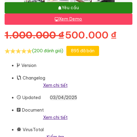
Yêu cầu
Xem Demo
Giá gốc là: 1.
Giá 
1.000.000
₫
500.000
₫
(200 đánh giá)
895 đã bán
Version
Changelog
Xem chi tiết
Updated
03/04/2025
Document
Xem chi tiết
VirusTotal