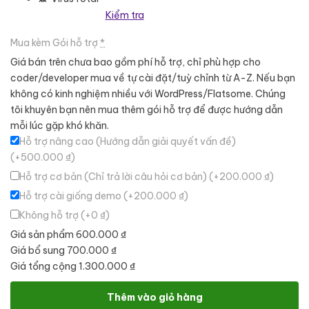
Kiểm tra
Mua kèm Gói hỗ trợ
*
Giá bán trên chưa bao gồm phí hỗ trợ, chỉ phù hợp cho
coder/developer mua về tự cài đặt/tuỳ chỉnh từ A-Z. Nếu bạn
không có kinh nghiệm nhiều với WordPress/Flatsome. Chúng
tôi khuyên bạn nên mua thêm gói hỗ trợ để được hướng dẫn
mỗi lúc gặp khó khăn.
Hỗ trợ nâng cao (Hướng dẫn giải quyết vấn đề)
(+500.000 ₫)
Hỗ trợ cơ bản (Chỉ trả lời câu hỏi cơ bản)
(+200.000 ₫)
Hỗ trợ cài giống demo
(+200.000 ₫)
Không hỗ trợ
(+0 ₫)
Giá sản phẩm
600.000 ₫
Giá bổ sung
700.000 ₫
Giá tổng cộng
1.300.000 ₫
Theme wordpress công ty cơ khí chế tạo số lượng
Thêm vào giỏ hàng