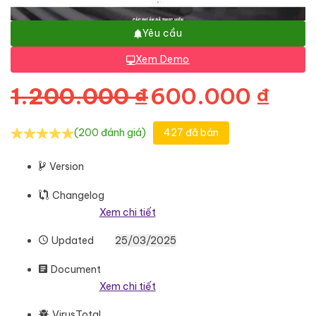
Yêu cầu
Xem Demo
Giá gốc là: 1.
Giá 
1.200.000
₫
600.000
₫
(200 đánh giá)
427 đã bán
Version
Changelog
Xem chi tiết
Updated
25/03/2025
Document
Xem chi tiết
VirusTotal