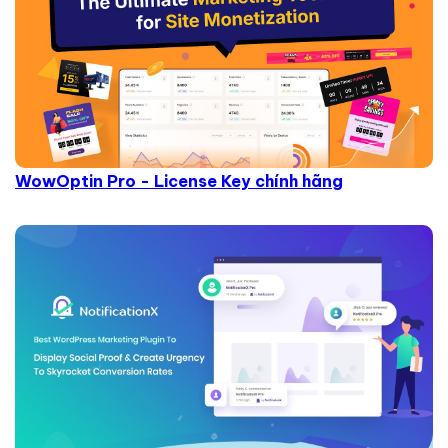
WowOptin Pro - License Key chính hãng