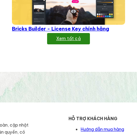
Bricks Builder - License Key chính hãng
Xem tất cả
HỖ TRỢ KHÁCH HÀNG
toàn, cập nhật
Hướng dẫn mua hàng
ản quyền, có