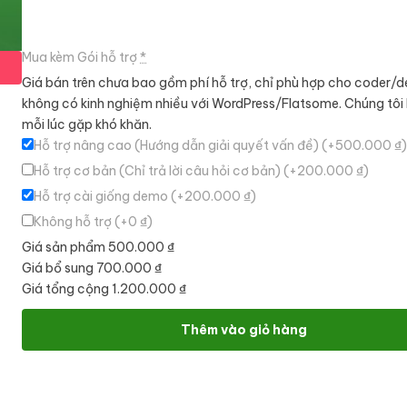
Mua kèm Gói hỗ trợ
*
Giá bán trên chưa bao gồm phí hỗ trợ, chỉ phù hợp cho coder/d
không có kinh nghiệm nhiều với WordPress/Flatsome. Chúng tôi
mỗi lúc gặp khó khăn.
Hỗ trợ nâng cao (Hướng dẫn giải quyết vấn đề)
(+500.000 ₫)
Hỗ trợ cơ bản (Chỉ trả lời câu hỏi cơ bản)
(+200.000 ₫)
Hỗ trợ cài giống demo
(+200.000 ₫)
Không hỗ trợ
(+0 ₫)
Giá sản phẩm
500.000 ₫
Giá bổ sung
700.000 ₫
Giá tổng cộng
1.200.000 ₫
Theme wordpress nhà thuốc 6 số lượng
Thêm vào giỏ hàng