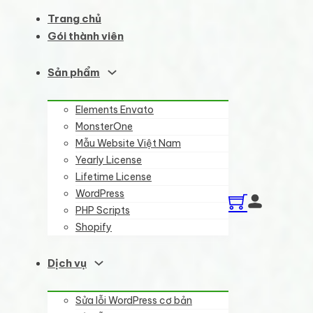
Trang chủ
Gói thành viên
Sản phẩm
Elements Envato
MonsterOne
Mẫu Website Việt Nam
Yearly License
Lifetime License
WordPress
PHP Scripts
Shopify
Dịch vụ
Sửa lỗi WordPress cơ bản