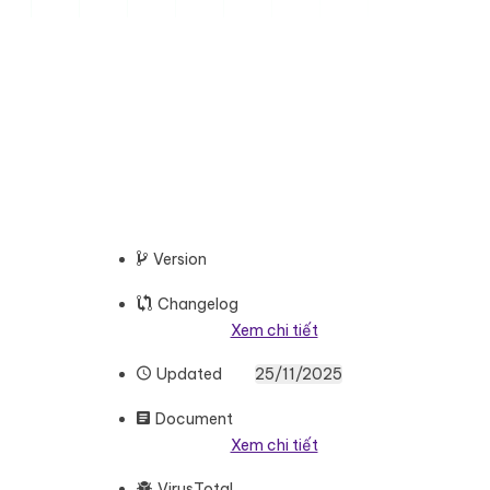
.000.000 ₫.
 hiện tại là: 500.000 ₫.
Version
Changelog
Xem chi tiết
Updated
25/11/2025
Document
Xem chi tiết
VirusTotal