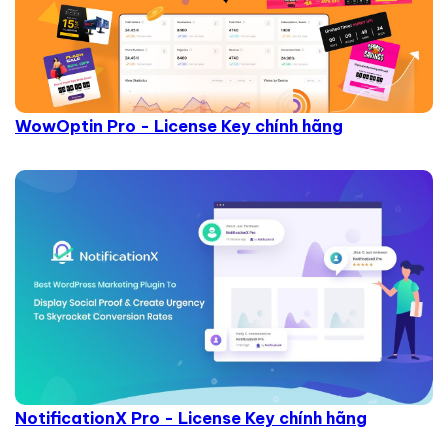
WowOptin Pro - License Key chính hãng
NotificationX Pro - License Key chính hãng