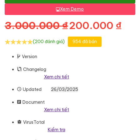
Xem Demo
Giá gốc là: 3
Giá
3.000.000
₫
200.000
₫
(200 đánh giá)
954 đã bán
Version
Changelog
Xem chi tiết
Updated
26/03/2025
Document
Xem chi tiết
VirusTotal
Kiểm tra