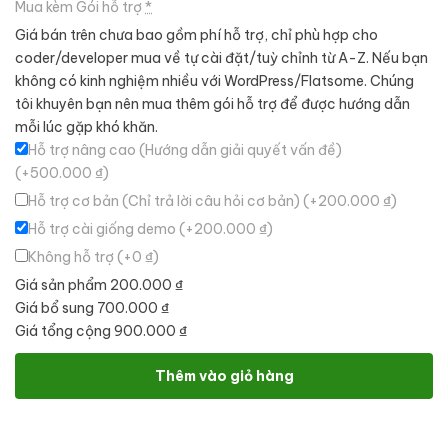
Mua kèm Gói hỗ trợ
*
Giá bán trên chưa bao gồm phí hỗ trợ, chỉ phù hợp cho
coder/developer mua về tự cài đặt/tuỳ chỉnh từ A-Z. Nếu bạn
không có kinh nghiệm nhiều với WordPress/Flatsome. Chúng
tôi khuyên bạn nên mua thêm gói hỗ trợ để được hướng dẫn
mỗi lúc gặp khó khăn.
Hỗ trợ nâng cao (Hướng dẫn giải quyết vấn đề)
(+500.000 ₫)
Hỗ trợ cơ bản (Chỉ trả lời câu hỏi cơ bản)
(+200.000 ₫)
Hỗ trợ cài giống demo
(+200.000 ₫)
Không hỗ trợ
(+0 ₫)
Giá sản phẩm
200.000 ₫
Giá bổ sung
700.000 ₫
Giá tổng cộng
900.000 ₫
Theme WordPress nội thất 40 số lượng
Thêm vào giỏ hàng