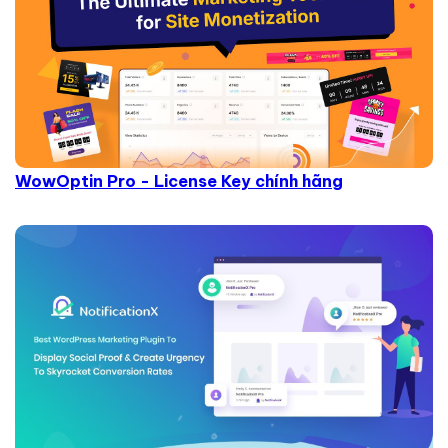
WowOptin Pro - License Key chính hãng