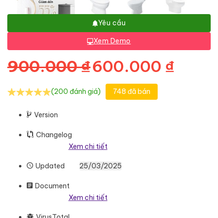
Yêu cầu
Xem Demo
Giá gốc là: 900
Giá h
900.000
₫
600.000
₫
(200 đánh giá)
748 đã bán
Version
Changelog
Xem chi tiết
Updated
25/03/2025
Document
Xem chi tiết
VirusTotal