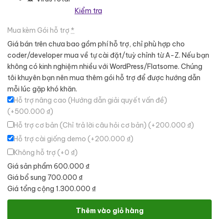
Kiểm tra
Mua kèm Gói hỗ trợ
*
Giá bán trên chưa bao gồm phí hỗ trợ, chỉ phù hợp cho
coder/developer mua về tự cài đặt/tuỳ chỉnh từ A-Z. Nếu bạn
không có kinh nghiệm nhiều với WordPress/Flatsome. Chúng
tôi khuyên bạn nên mua thêm gói hỗ trợ để được hướng dẫn
mỗi lúc gặp khó khăn.
Hỗ trợ nâng cao (Hướng dẫn giải quyết vấn đề)
(+500.000 ₫)
Hỗ trợ cơ bản (Chỉ trả lời câu hỏi cơ bản)
(+200.000 ₫)
Hỗ trợ cài giống demo
(+200.000 ₫)
Không hỗ trợ
(+0 ₫)
Giá sản phẩm
600.000 ₫
Giá bổ sung
700.000 ₫
Giá tổng cộng
1.300.000 ₫
Theme wordpress thiết bị vệ sinh, vật kiệu xây dựng số lượng
Thêm vào giỏ hàng