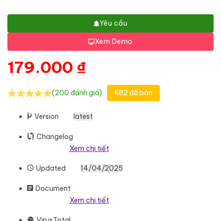
Yêu cầu
Xem Demo
179.000
₫
(200 đánh giá)
682 đã bán
Version
latest
Changelog
Xem chi tiết
Updated
14/04/2025
Document
Xem chi tiết
VirusTotal