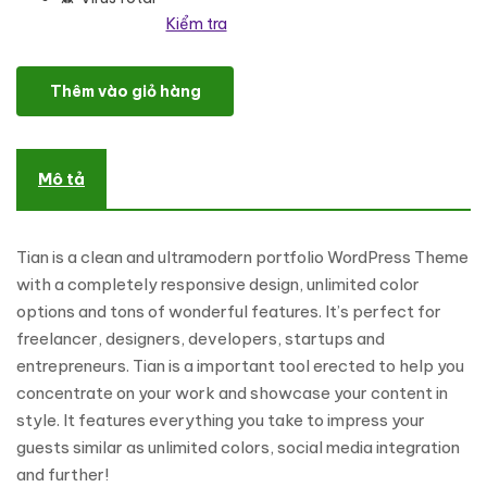
Kiểm tra
Tian – Minimal Personal Portfolio WordPress Theme số lượng
Thêm vào giỏ hàng
Mô tả
Tian is a clean and ultramodern portfolio WordPress Theme
with a completely responsive design, unlimited color
options and tons of wonderful features. It’s perfect for
freelancer, designers, developers, startups and
entrepreneurs. Tian is a important tool erected to help you
concentrate on your work and showcase your content in
style. It features everything you take to impress your
guests similar as unlimited colors, social media integration
and further!