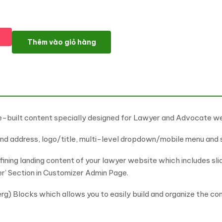
TishLawyer - Lawyer and Advocate WordPress Theme số lượng
Thêm vào giỏ hàng
e-built content specially designed for Lawyer and Advocate w
and address, logo/title, multi-level dropdown/mobile menu and 
fining landing content of your lawyer website which includes slid
er’ Section in Customizer Admin Page.
rg) Blocks which allows you to easily build and organize the c