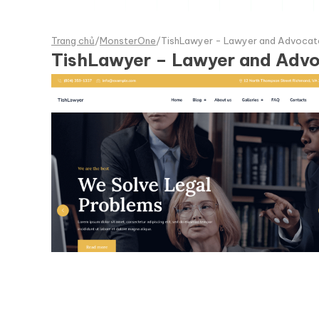
Trang chủ
/
MonsterOne
/
TishLawyer - Lawyer and Advoca
TishLawyer – Lawyer and Adv