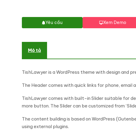
Yêu cầu
Xem Demo
Mô tả
TishLawyer is a WordPress theme with design and pr
The Header comes with quick links for phone, email 
TishLawyer comes with built-in Slider suitable for de
more button. The Slider can be customized from ‘Slid
The content building is based on WordPress (Gutenbe
using external plugins.