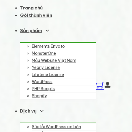
Trang chủ
Gói thành viên
Sản phẩm
Elements Envato
MonsterOne
Mẫu Website Việt Nam
Yearly License
Lifetime License
WordPress
PHP Scripts
Shopify
Dịch vụ
Sửa lỗi WordPress cơ bản