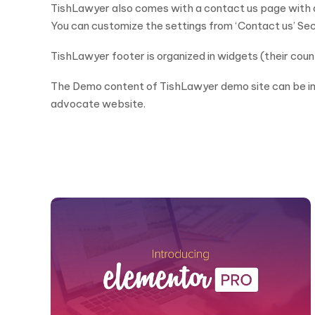
TishLawyer also comes with a contact us page with aj
You can customize the settings from ‘Contact us’ Se
TishLawyer footer is organized in widgets (their count
The Demo content of TishLawyer demo site can be imp
advocate website.