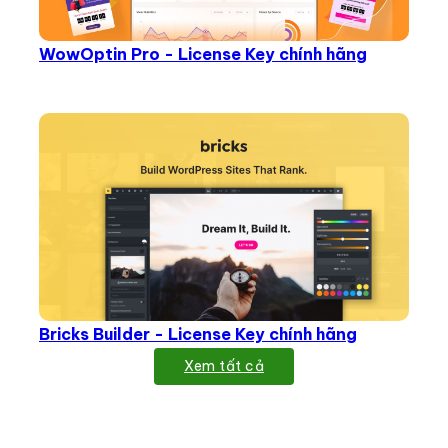
WowOptin Pro - License Key chính hãng
Bricks Builder - License Key chính hãng
Xem tất cả