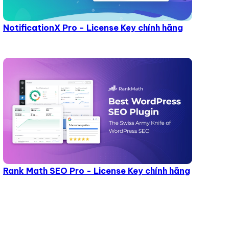
NotificationX Pro - License Key chính hãng
Rank Math SEO Pro - License Key chính hãng