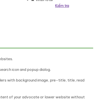
Kiểm tra
ebsites.
search icon and popup dialog.
ers with background image, pre-title, title, read
ontent of your advocate or lawer website without