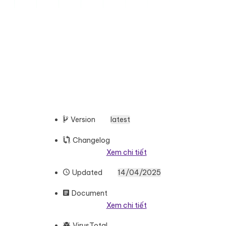
Version
latest
Changelog
Xem chi tiết
Updated
14/04/2025
Document
Xem chi tiết
VirusTotal